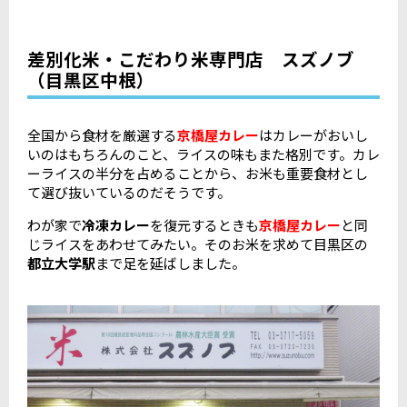
差別化米・こだわり米専門店 スズノブ
（目黒区中根）
全国から食材を厳選する
京橋屋カレー
はカレーがおいし
いのはもちろんのこと、ライスの味もまた格別です。カレ
ーライスの半分を占めることから、お米も重要食材とし
て選び抜いているのだそうです。
わが家で
冷凍カレー
を復元するときも
京橋屋カレー
と同
じライスをあわせてみたい――。そのお米を求めて目黒区の
都立大学駅
まで足を延ばしました。