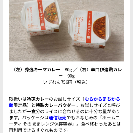
（左）
秀逸キーマカレー
80g ／（右）
辛口伊達鶏カレ
ー
90g
いずれも756円（税込）
取扱いは
冷凍カレー
のお試しサイズ（
むらからまちから
館
限定品）と
特製カレーパウダー
。お試しサイズと呼び
ましたが一食分のライスに合わせるのに十分な量があり
ます。パッケージは
通信販売
でもおなじみの「
ホームコ
ーディ そのままレンジ保存容器
」。食べ終わったあとは
再利用できるすぐれものです。