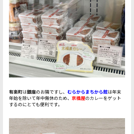
有楽町
は
銀座
のお隣ですし、
むらからまちから館
は年末
年始を除いて年中無休のため、
京橋屋
のカレー
をゲット
するのにとても便利です。