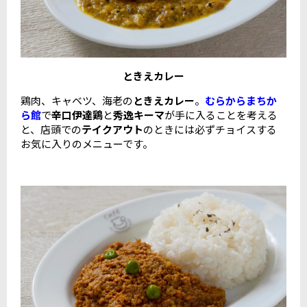
ときえカレー
鶏肉、キャベツ、海老の
ときえカレー
。
むらからまちか
ら館
で
辛口伊達鶏
と
秀逸キーマ
が手に入ることを考える
と、店頭での
テイクアウト
のときには必ずチョイスする
お気に入りのメニューです。