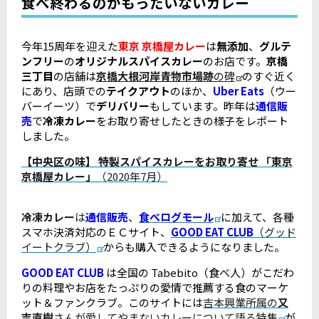
食べ終わるのがもったいないカレー
今年15周年を迎えた
東京 京橋屋カレー
は
無添加
、
グルテ
ンフリー
の
オリジナルスパイスカレー
のお店です。
京橋
三丁目
の店舗は
京橋大根河岸青物市場跡
の碑
のすぐ近く
にあり、店頭での
テイクアウト
のほか、
Uber Eats
（ウー
バーイーツ）で
デリバリー
もしています。昨年は
通信販
売
で
冷凍カレー
をお取り寄せしたときの様子をレポート
しました。
【
中央区の味】 特製スパイスカレーをお
取り寄せ 「東京
京橋屋カレー」
（2020年7月）
冷凍カレー
は
通信販売
、
食べログモール
に加えて、各種
スマホ決済対応のＥＣサイト、
GOOD EAT CLUB
（グッド
イート​クラブ）
からも購入できるようになりました。
GOOD EAT CLUB
は全国の Tabebito（食べ人）がこだわ
りの料理やお店をたっぷりの愛情で推薦する食のマーケ
ット＆ファンクラブ。このサイトには
吉本興業所属の
又
吉直樹
さんが愛してやまないカレーについて語る特集
が