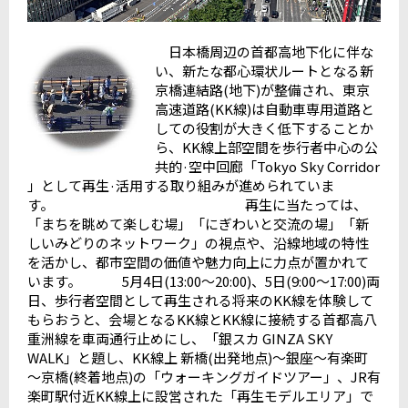
日本橋周辺の首都高地下化に伴な
い、新たな都心環状ルートとなる新
京橋連結路(地下)が整備され、東京
高速道路(KK線)は自動車専用道路と
しての役割が大きく低下することか
ら、KK線上部空間を歩行者中心の公
共的·空中回廊「Tokyo Sky Corridor
」として再生·活用する取り組みが進められていま
す。 再生に当たっては、
「まちを眺めて楽しむ場」「にぎわいと交流の場」「新
しいみどりのネットワーク」の視点や、沿線地域の特性
を活かし、都市空間の価値や魅力向上に力点が置かれて
います。 5月4日(13:00～20:00)、5日(9:00～17:00)両
日、歩行者空間として再生される将来のKK線を体験して
もらおうと、会場となるKK線とKK線に接続する首都高八
重洲線を車両通行止めにし、「銀スカ GINZA SKY
WALK」と題し、KK線上 新橋(出発地点)～銀座～有楽町
～京橋(終着地点)の「ウォーキングガイドツアー」、JR有
楽町駅付近KK線上に設営された「再生モデルエリア」で