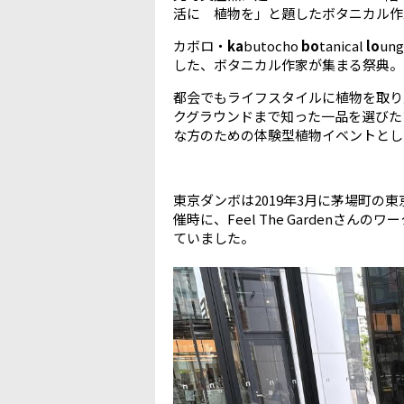
活に 植物を」と題したボタニカル作
カボロ・
ka
butocho
bo
tanical
lo
u
した、ボタニカル作家が集まる祭典。
都会でもライフスタイルに植物を取り
クグラウンドまで知った一品を選びた
な方のための体験型植物イベントとし
東京ダンボは2019年3月に茅場町の東京証券
催時に、Feel The Garden
ていました。