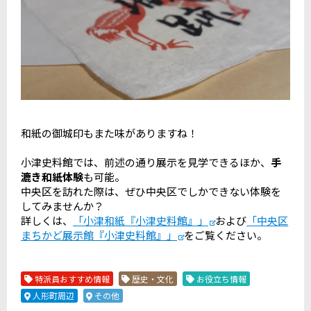
和紙の御城印もまた味がありますね！
小津史料館では、前述の通り展示を見学できるほか、
手
漉き和紙体験
も可能。
中央区を訪れた際は、ぜひ中央区でしかできない体験を
してみませんか？
詳しくは、
「小津和紙『小津史料館』」
および
「中央区
まちかど展示館『小津史料館』」
をご覧ください。
特派員おすすめ情報
歴史・文化
お役立ち情報
人形町周辺
その他