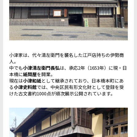
小津家は、代々清左衛門を襲名した江戸店持ちの伊勢商
人。
中でも
小津清左衛門長弘
は、承応2年（1653年）に現・日
本橋に
紙問屋
を開業。
現在は
小津和紙
として継承されており、日本橋本町にあ
る
小津史料館
では、中央区民有形文化財として登録を受
けた古文書約1000点が順次展示公開されています。