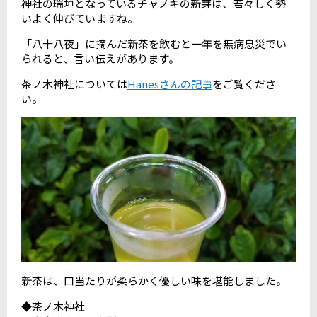
神社の瑞垣となっているチャノキの新芽は、若々しく勢
いよく伸びていますね。
「八十八夜」に摘んだ新茶を飲むと一年を無病息災でい
られると、言い伝えがあります。
茶ノ木神社については
Hanesさんの記事
をご覧くださ
い。
新茶は、口当たりが柔らかく優しい味を堪能しました。
◆茶ノ木神社