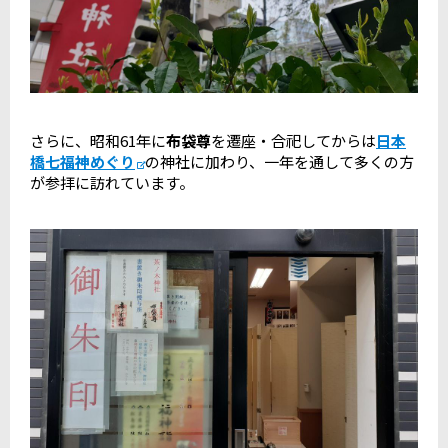
さらに、昭和61年に
布袋尊
を遷座・合祀してからは
日本
橋七福神めぐり
の神社に加わり、一年を通して多くの方
が参拝に訪れています。