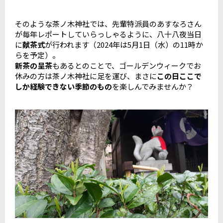
そのような茶ノ木神社では、先輩特派員のあすなろさん
が毎年レポートしていらっしゃるように、八十八夜当日
に
献茶式
が行われます（2024年は5月1日（水）の11時か
らを予定）。
新茶の呈茶
もあるとのことで、ゴールデンウィークでお
休みの方は茶ノ木神社に足を運び、まさに
この日ここで
しか経験できない季節のもの
を楽しんでみませんか？