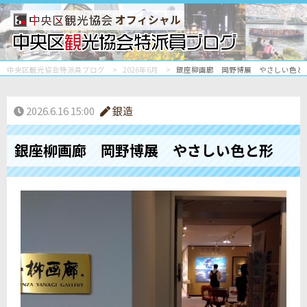
オフィシャル
中央区観光協会特派員ブログ
2026年6月
銀座柳画廊 岡野博展 やさしい色と
2026.6.16 15:00
銀造
銀座柳画廊 岡野博展 やさしい色と形