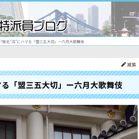
「南北”沼”にハマる「盟三五大切」ー六月大歌舞伎
滅紫
マる「盟三五大切」ー六月大歌舞伎