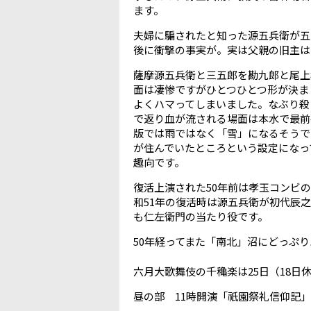
ます。
夫婦に騙されたと知った源五兵衛が五
後に衝撃の事実が。実は父親の旧主は
薩摩源五兵衛と三五郎を勘九郎と尾上
面は凄惨ですがひとつひとつ形が決ま
よくハマってしまいました。なぶり殺
で返り血が流される場面は本水で最前
版では雨ではなく「雪」になるそうで
が住んでいたところという設定になっ
趣向です。
復活上演された50年前は孝玉コンビ
和51年の復活時は源五兵衛が初代辰
も仁左衛門の当たり役です。
50年経ってまた「南北」沼にどっぷ
六月大歌舞伎の千穐楽は25日（18日
昼の部 11時開演「祇園祭礼信仰記