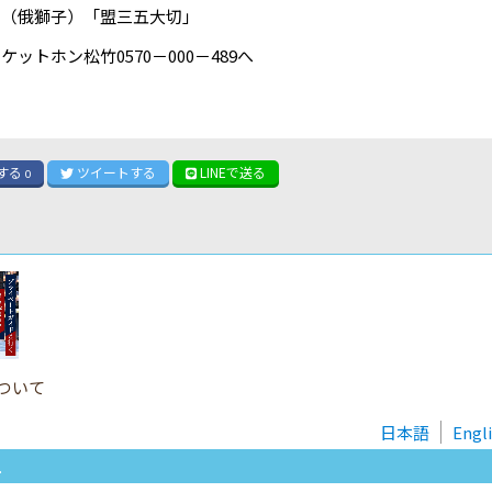
」（俄獅子）「盟三五大切」
ットホン松竹0570－000－489へ
する
ツイート
する
LINE
で送る
0
ついて
日本語
Engl
.