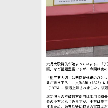
六月大歌舞伎が始まっています。「子
賑」など話題豊富ですが、今回は夜の
「盟三五大切」は忠臣蔵外伝のひとつ
北が書き下ろし、文政8年（1825）
（1976）に復活上演されました。復
塩冶浪人の不破数右衛門は御用金紛失
者の小万となじみますが、小万は亭主
するため、源五兵衛に叔父の富森助右