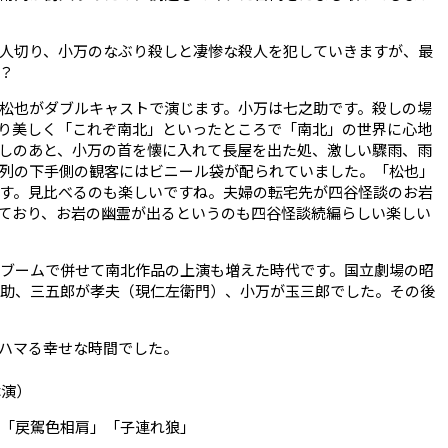
人切り、小万のなぶり殺しと凄惨な殺人を犯していきますが、最
？
松也がダブルキャストで演じます。小万は七之助です。殺しの場
り美しく「これぞ南北」といったところで「南北」の世界に心地
しのあと、小万の首を懐に入れて長屋を出た処、激しい驟雨、雨
列の下手側の観客にはビニール袋が配られていました。「松也」
す。見比べるのも楽しいですね。夫婦の転宅先が四谷怪談のお岩
ており、お岩の幽霊が出るというのも四谷怪談続編らしい楽しい
のブームで併せて南北作品の上演も増えた時代です。国立劇場の昭
之助、三五郎が孝夫（現仁左衛門）、小万が玉三郎でした。その後
りハマる幸せな時間でした。
休演）
」「戻駕色相肩」「子連れ狼」