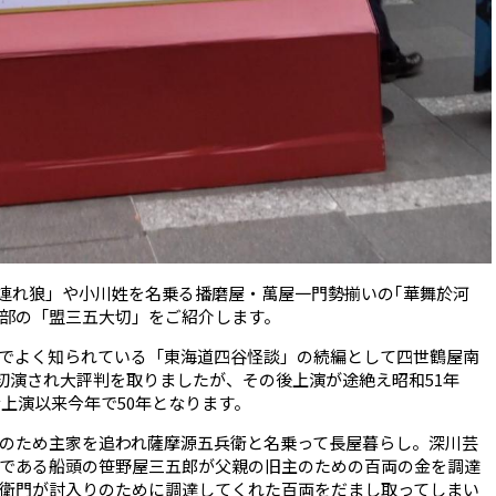
連れ狼」や小川姓を名乗る播磨屋・萬屋一門勢揃いの｢華舞於河
部の「盟三五大切」をご紹介します。
でよく知られている「東海道四谷怪談」の続編として四世鶴屋南
に初演され大評判を取りましたが、その後上演が途絶え昭和51年
活上演以来今年で50年となります。
のため主家を追われ薩摩源五兵衛と名乗って長屋暮らし。深川芸
である船頭の笹野屋三五郎が父親の旧主のための百両の金を調達
衛門が討入りのために調達してくれた百両をだまし取ってしまい