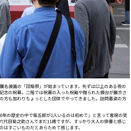
襲名披露の「団菊祭」が始まっています。先ずは口上のある夜の
記念の祝幕。二階では祝幕の入った祝箱や贈られた鏡台が展示さ
の方も加わりちょっとした団体でやってきました。訪問着姿の方
00年の歴史の中で菊五郎が2人いるのは初めて」と言って客席の笑
六代目菊之助さんでまだ11歳ですが、すっかり大人の俳優と感じ
のはすごいものだとあらためて感じます。