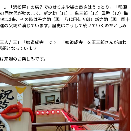
」。「浜松屋」の店先でのせりふや姿の良さはうっとり。「稲瀬
の同世代が勤めます。新之助（11）、亀三郎（12）眞秀（12）梅
989年以来、その時は丑之助（現 八代目菊五郎）新之助（現 團十
達の父親が演じています。歴史はこうして続いていくのだとしみ
三人吉三」「娘道成寺」です。「娘道成寺」を玉三郎さんが加わ
話題となっています。
は来週のお楽しみです。