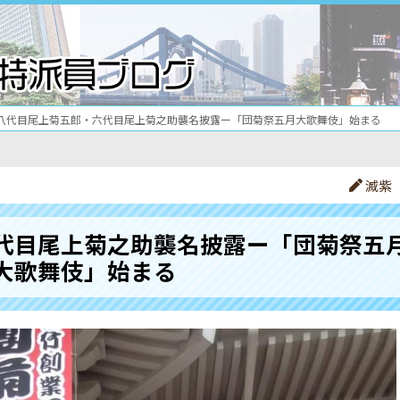
八代目尾上菊五郎・六代目尾上菊之助襲名披露ー「団菊祭五月大歌舞伎」始まる
滅紫
代目尾上菊之助襲名披露ー「団菊祭五
大歌舞伎」始まる