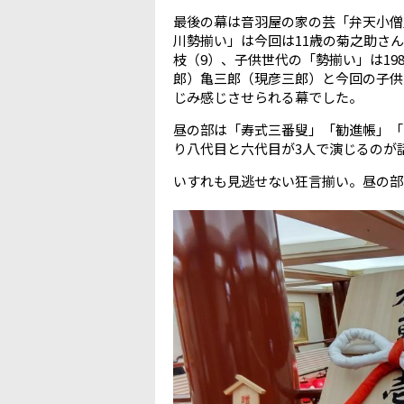
最後の幕は音羽屋の家の芸「弁天小僧
川勢揃い」は今回は11歳の菊之助さん
枝（9）、子供世代の「勢揃い」は1
郎）亀三郎（現彦三郎）と今回の子供
じみ感じさせられる幕でした。
昼の部は「寿式三番叟」「勧進帳」「
り八代目と六代目が3人で演じるのが
いすれも見逃せない狂言揃い。昼の部