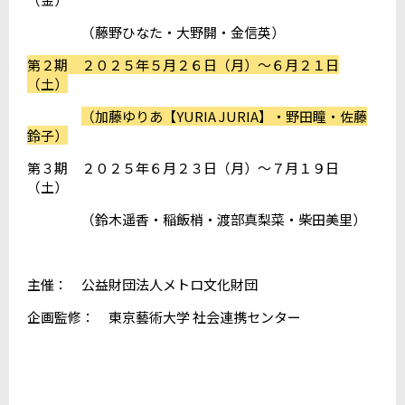
（藤野ひなた・大野開・金信英）
第２期 ２０２５年５月２６日（月）～６月２１日
（土）
（加藤ゆりあ【YURIA JURIA】・野田瞳・佐藤
鈴子）
第３期 ２０２５年６月２３日（月）～７月１９日
（土）
（鈴木遥香・稲飯梢・渡部真梨菜・柴田美里）
主催： 公益財団法人メトロ文化財団
企画監修： 東京藝術大学 社会連携センター