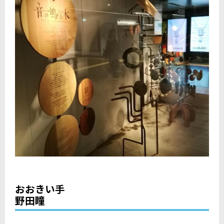
おおきい手
野田瞳