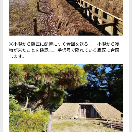
④小覗から鷹匠に配置につく合図を送る： 小覗から獲
物が来たことを確認し、手信号で隠れている鷹匠に合図
します。