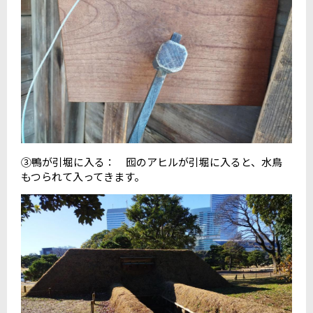
③鴨が引堀に入る： 囮のアヒルが引堀に入ると、水鳥
もつられて入ってきます。