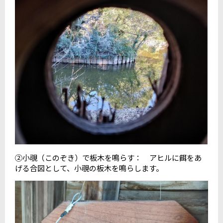
②小覗（このぞき）で板木を鳴らす： アヒルに餌をあ
げる合図として、小覗の板木を鳴らします。