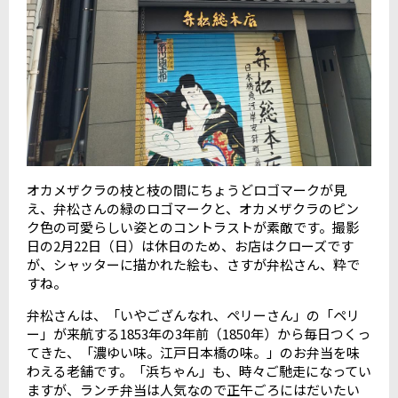
オカメザクラの枝と枝の間にちょうどロゴマークが見
え、弁松さんの緑のロゴマークと、オカメザクラのピン
ク色の可愛らしい姿とのコントラストが素敵です。撮影
日の
2
月
22
日（日）は休日のため、お店はクローズです
が、シャッターに描かれた絵も、さすが弁松さん、粋で
すね。
弁松さんは、「いやござんなれ、ペリーさん」の「ペリ
ー」が来航する
1853
年の
3
年前（
1850
年）から毎日つくっ
てきた、「濃ゆい味。江戸日本橋の味。」のお弁当を味
わえる老舗です。「浜ちゃん」も、時々ご馳走になってい
ますが、ランチ弁当は人気なので正午ごろにはだいたい