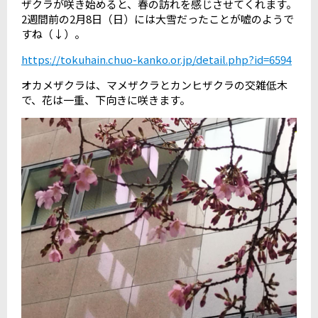
ザクラが咲き始めると、春の訪れを感じさせてくれます。
2
週間前の
2
月
8
日（日）には大雪だったことが嘘のようで
すね（↓）。
https://tokuhain.chuo-kanko.or.jp/detail.php?id=6594
オカメザクラは、マメザクラとカンヒザクラの交雑低木
で、花は一重、下向きに咲きます。