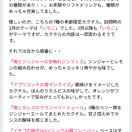
の種類があり・・。お茶類やソフトドリンクも、種類が
めっちゃ充実してました。
嬉しいのが、こちらの7種の季節限定カクテル。訪問時の
2月のテーマは「
いちご
」でした。3月以降も「
いちご
」
がテーマですが、カクテルの内容は一部変わるそうで
す。
それでは左から順番に・・
「
苺とジンジャーの冬晴れジンフィズ
」ジンジャーとレモ
ンの組み合わせが、めっちゃスッキリ爽やかな味でし
た。
「
アプリコットの苺サンライズ
」朝焼けをイメージした
カクテル。ほんのりカルピスの味がして、オレンジがフ
ルーティーで甘みがとってもおいしかったです。
「
苺とカシスのクランベリーミュール
」3種のベリー類を
ジンジャーエールでまとめたカクテル。甘さ控えめでカ
シスの酸味を感じました。
「
イチゴの柚子teaソニック山椒フレーバー
」ベースはダ