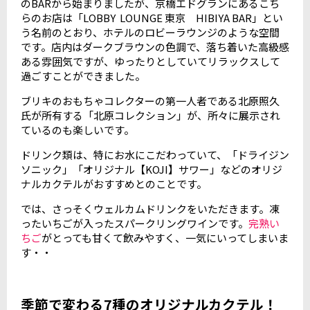
のBARから始まりましたが、京橋エドグランにあるこち
らのお店は「LOBBY LOUNGE 東京 HIBIYA BAR」とい
う名前のとおり、ホテルのロビーラウンジのような空間
です。店内はダークブラウンの色調で、落ち着いた高級感
ある雰囲気ですが、ゆったりとしていてリラックスして
過ごすことができました。
ブリキのおもちゃコレクターの第一人者である北原照久
氏が所有する「北原コレクション」が、所々に展示され
ているのも楽しいです。
ドリンク類は、特にお水にこだわっていて、「ドライジン
ソニック」「オリジナル【KOJI】サワー」などのオリジ
ナルカクテルがおすすめとのことです。
では、さっそくウェルカムドリンクをいただきます。凍
ったいちごが入ったスパークリングワインです。
完熟い
ちご
がとっても甘くて飲みやすく、一気にいってしまいま
す・・
季節で変わる7種のオリジナルカクテル！