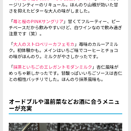
ージリンティーのリキュール。ほんのり山椒が効いた甘
さを抑えたビターな大人の味がしました。
「
苺と桜のPINKサングリア
」甘くてフルーティー、ピー
チベースだから飲みやすいけど、白ワインなので飲み過ぎ
注意です（笑）。
「
大人のストロベリーカフェモカ
」苺味のカルーアミル
ク。初体験かも。メインはいちご味でコーヒーとチョコ
の味がほんのり。ミルクがやさしかったです。
「
抹茶といちごのエレガントモダンミルク
」杏仁風味が
めっちゃ新しかったです。甘酸っぱいいちごソースは杏仁
との相性バッチリでした。ほんのり抹茶風味も。
オードブルや温前菜などお酒に合うメニュ
ーが充実