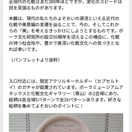
近現代の化粧はまだ
200
年ほどですが、変化のスピードは
目を見張るものがあります。
本展は、現代の私たちのよそおいの源流といえる近代の
化粧や美意識の変遷を辿ることで、今の、そしてこれか
らの「美」を考えるきっかけにしようとするものです。ポ
ーラ文化研究所の設立
50
周年を迎えるこの機会に、化粧
の持つ社会性や、豊かで奥深い化粧文化への気づきとな
れば幸いです。
（パンフレットより抜粋）
入口付近には、限定アクリルキーホルダー（カプセルト
イ）のガチャが設置されています。ポーラミュージアムア
ネックスと化粧文化ギャラリー（青山）の
2
会場にあり、
絵柄は各会場
5
パターンで全
10
パターンあります。好きな
絵柄を集めてよそおいのポイントに！