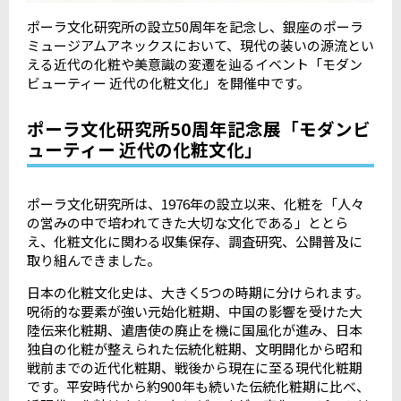
ポーラ文化研究所の設立
50
周年を記念し、銀座のポーラ
ミュージアムアネックスにおいて、現代の装いの源流とい
える近代の化粧や美意識の変遷を辿るイベント「モダン
ビューティー 近代の化粧文化」を開催中です。
ポーラ文化研究所50周年記念展「モダンビ
ューティー 近代の化粧文化」
ポーラ文化研究所は、
1976
年の設立以来、化粧を「人々
の営みの中で培われてきた大切な文化である」ととら
え、化粧文化に関わる収集保存、調査研究、公開普及に
取り組んできました。
日本の化粧文化史は、大きく
5
つの時期に分けられます。
呪術的な要素が強い元始化粧期、中国の影響を受けた大
陸伝来化粧期、遣唐使の廃止を機に国風化が進み、日本
独自の化粧が整えられた伝統化粧期、文明開化から昭和
戦前までの近代化粧期、戦後から現在に至る現代化粧期
です。平安時代から約
900
年も続いた伝統化粧期に比べ、