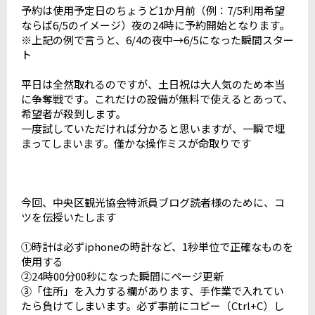
予約は使用予定日のちょうど1か月前（例：7/5利用希望
ならば6/5のイメージ）夜の24時に予約開始となります。
※上記の例で言うと、6/4の夜中→6/5になった瞬間スター
ト
平日は全然取れるのですが、土日祝は大人気のため本当
に争奪戦です。これだけの設備が無料で使えるとあって、
希望者が殺到します。
一度試していただければ分かると思いますが、一瞬で埋
まってしまいます。僅かな操作ミスが命取りです
今回、中央区観光協会特派員ブログ読者様のために、コ
ツを伝授いたします
①時計は必ずiphoneの時計など、1秒単位で正確なものを
使用する
②24時00分00秒になった瞬間にページ更新
③「住所」を入力する欄があります、手作業で入れてい
たら負けてしまいます。必ず事前にコピー（Ctrl+C）し