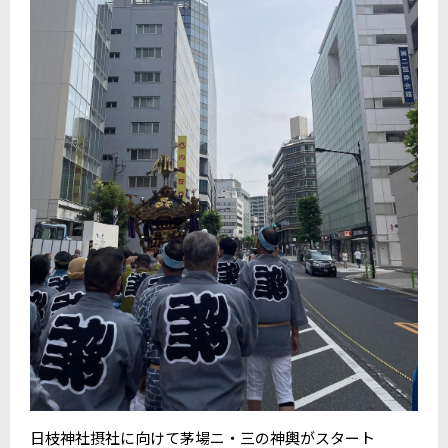
日枝神社摂社に向けて茅場ニ・三の神輿がスタート