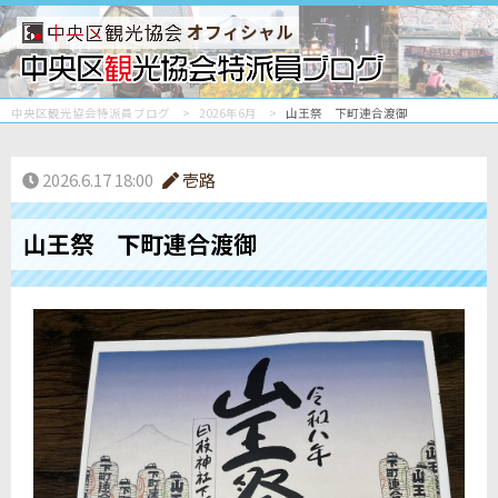
オフィシャル
中央区観光協会特派員ブログ
2026年6月
山王祭 下町連合渡御
2026.6.17 18:00
壱路
山王祭 下町連合渡御