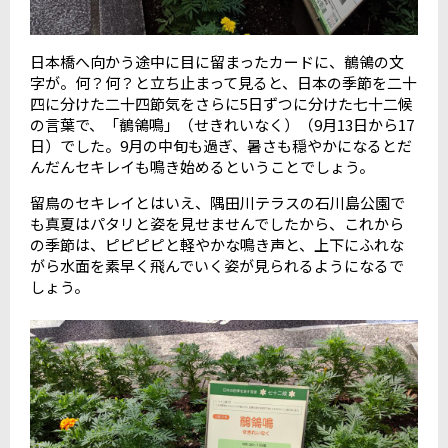
日本橋へ向かう途中に目に留まったカードに、鶺鴒の文
字が。何？何？と立ち止まって見ると、日本の季節を二十
四に分けた二十四節気をさらに5日ずつに分けた七十二候
の言葉で、「鶺鴒鳴」（せきれいなく）（9月13日から17
日）でした。9月の中旬も過ぎ、暑さも穏やかになるとだ
んだんセキレイも鳴き始めるということでしょう。
留鳥のセキレイとはいえ、隅田川テラスの石川島公園で
も真夏はパタリと姿を見せませんでしたから、これから
の季節は、ピピピピと軽やかな鳴き声と、上下にふれな
がら水面を素早く飛んでいく姿が見られるようになるで
しょう。