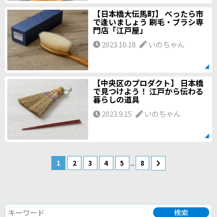
【日本橋大伝馬町】 べったら市
で逢いましょう 刷毛・ブラシ専
門店「江戸屋」
2023.10.18
いのちゃん
【中央区のプロダクト】 日本橋
で見つけよう！ 江戸から伝わる
暮らしの道具
2023.9.15
いのちゃん
...
1
2
3
4
5
8