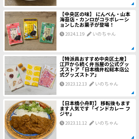
【中央区の味】 にんべん・山本
海苔店・カンロがコラボレーシ
ョンしたお菓子が登場！
2024.1.19
いのちゃん
【特派員おすすめ中央区土産】
江戸から続く弁当屋の公式グッ
ズストア「日本橋弁松総本店公
式グッズストア」
2023.12.13
いのちゃん
【日本橋小舟町】 移転後もます
ます人気です「インドカレー フ
ジヤ」
2023.11.12
いのちゃん