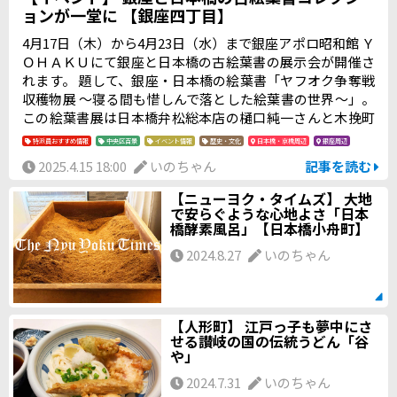
ョンが一堂に 【銀座四丁目】
4月17日（木）から4月23日（水）まで銀座アポロ昭和館 Ｙ
ＯＨＡＫＵにて銀座と日本橋の古絵葉書の展示会が開催さ
れます。 題して、銀座・日本橋の絵葉書「ヤフオク争奪戦
収穫物展 〜寝る間も惜しんで落とした絵葉書の世界〜」。
この絵葉書展は日本橋弁松総本店の樋口純一さんと木挽町
よしやの斉藤大地さんが長年にわたって集めたコレクショ
特派員おすすめ情報
中央区百景
イベント情報
歴史・文化
日本橋・京橋周辺
銀座周辺
ンを一般に公開するものです。
2025.4.15 18:00
いのちゃん
記事を読む
【ニューヨク・タイムズ】 大地
で安らぐような心地よさ「日本
橋酵素風呂」【日本橋小舟町】
2024.8.27
いのちゃん
【人形町】 江戸っ子も夢中にさ
せる讃岐の国の伝統うどん「谷
や」
2024.7.31
いのちゃん