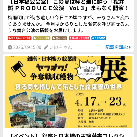
【日本橋公会堂】 この夏は粋と華に酔う「松井
誠 ＰＲＯＤＵＣＥ公演 Vol.３」まもなく開演！
梅雨明けが待ち遠しい今日この頃ですが、みなさんお変わ
りありませんか。 今月はからりとした陽気を呼び寄せるよ
うな舞台公演の情報をお届けします。
特派員おすすめ情報
イベント情報
歴史・文化
日本橋・京橋周辺
人形町周辺
2026.7.9 15:00
いのちゃん
記事を読む
【イベント】 銀座と日本橋の古絵葉書コレクシ