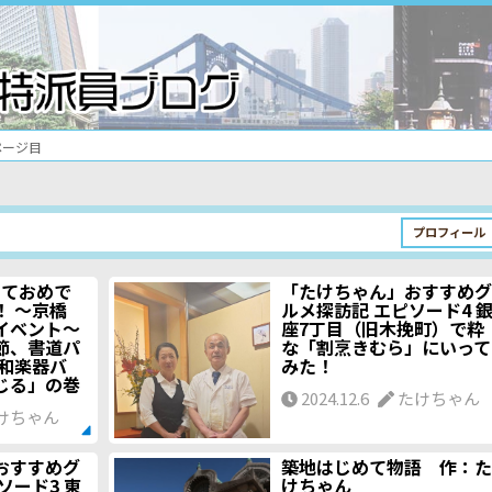
ページ目
プロフィール
しておめで
「たけちゃん」おすすめグ
！ ～京橋
ルメ探訪記 エピソード4 
イベント～
座7丁目（旧木挽町）で粋
節、書道パ
な「割烹きむら」にいって
 和楽器バ
みた！
じる」の巻
2024.12.6
たけちゃん
けちゃん
おすすめグ
築地はじめて物語 作：た
ソード3 東
けちゃん