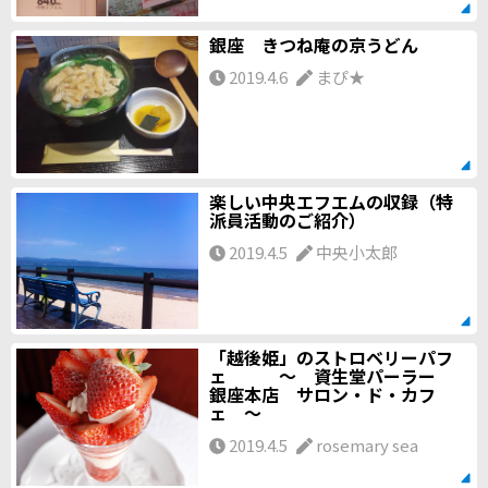
銀座 きつね庵の京うどん
2019.4.6
まぴ★
楽しい中央エフエムの収録（特
派員活動のご紹介）
2019.4.5
中央小太郎
「越後姫」のストロベリーパフ
ェ ～ 資生堂パーラー
銀座本店 サロン・ド・カフ
ェ ～
2019.4.5
rosemary sea