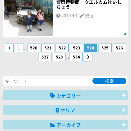
警察博物館 ウエルカムけいし
ちょう
2019.4.4
銀造
...
1
520
521
522
523
524
525
526
...
527
528
534
カテゴリー
エリア
アーカイブ