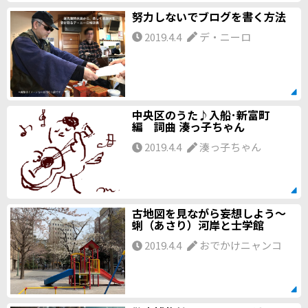
努力しないでブログを書く方法
2019.4.4
デ・ニーロ
中央区のうた♪入船･新富町
編 詞曲 湊っ子ちゃん
2019.4.4
湊っ子ちゃん
古地図を見ながら妄想しよう～
蜊（あさり）河岸と士学館
2019.4.4
おでかけニャンコ