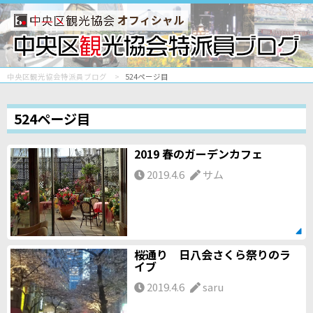
オフィシャル
中央区観光協会特派員ブログ
524ページ目
524ページ目
2019 春のガーデンカフェ
2019.4.6
サム
桜通り 日八会さくら祭りのラ
イブ
2019.4.6
saru