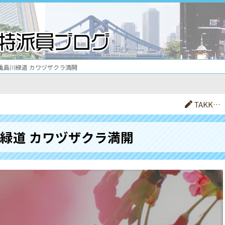
亀島川緑道 カワヅザクラ満開
TAKK…
緑道 カワヅザクラ満開