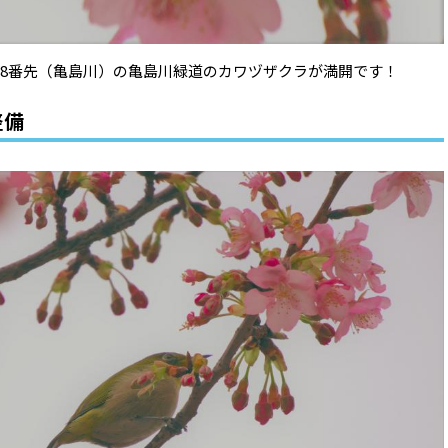
目8番先（亀島川）の亀島川緑道のカワヅザクラが満開です！
整備