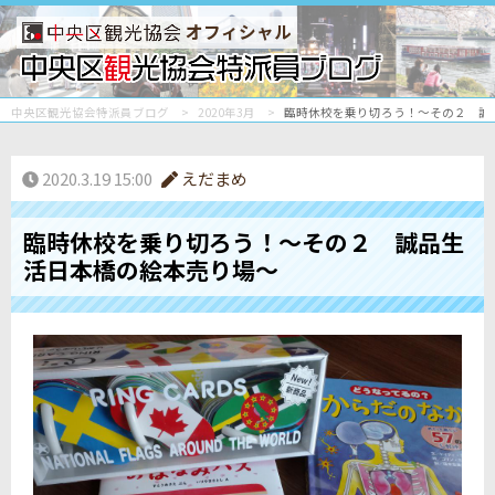
オフィシャル
中央区観光協会特派員ブログ
2020年3月
臨時休校を乗り切ろう！～その２ 誠
2020.3.19 15:00
えだまめ
臨時休校を乗り切ろう！～その２ 誠品生
活日本橋の絵本売り場～