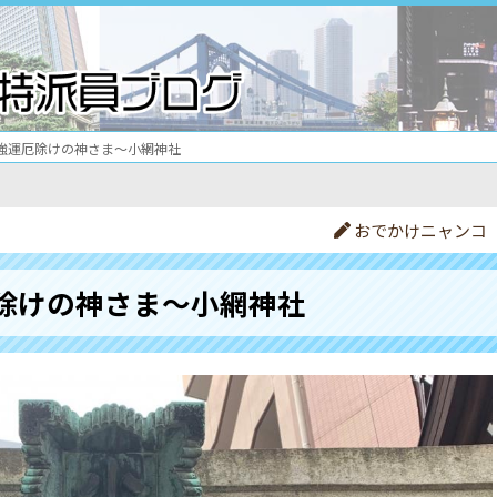
強運厄除けの神さま〜小網神社
おでかけニャンコ
除けの神さま〜小網神社