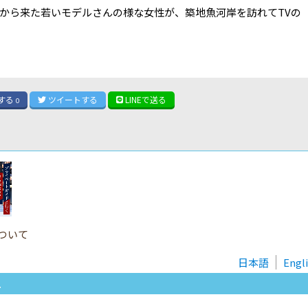
から来た若いモデルさんの様な女性が、築地魚河岸を訪れてTVの
する
ツイート
する
LINE
で送る
0
ついて
日本語
Engl
.