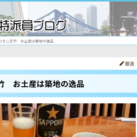
つきじ天竹 お土産は築地の逸品
銀造
竹 お土産は築地の逸品