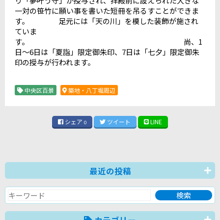
り「夢叶う守」が授与され、拝殿前に設えられた大きな
一対の笹竹に願い事を書いた短冊を吊るすことができま
す。 足元には「天の川」を模した装飾が施され
ていま
す。 尚、1
日～6日は「夏詣」限定御朱印、7日は「七夕」限定御朱
印の授与が行われます。
中央区百景
築地・八丁堀周辺
シェア
ツイート
LINE
0
最近の投稿
カテゴリー