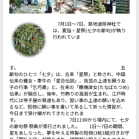
7月1日～7日、築地波除神社で
は、夏詣・星祭(七夕の節句)が執り
行われていま
す。 五
節句のひとつ「七夕」は、古来「星祭」と称され、中国
伝来の織女・牽牛の「星合伝説」、技芸の上達を願う女
子の行事「乞巧奠」と、在来の「棚機津女(たなばたつめ)
伝承」が融合し、後年、竹飾りの風習が生まれ、江戸時
代には寺子屋の発達もあり、習い事の上達の願いを込め
るなど、短冊に願い事を書いて吊るして祈った慣習が、
今日まで受け継がれてきたとされま
す。 7日11:00から境内にて、七夕
の節句祭 祭典が斎行されました。 1日～7日の期間、
星をあしらった、夢を叶える特製の短冊(3枚1組)付きお守