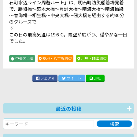
石町水辺ライン周遊ルート」は、明石町防災船着場発着
で、勝鬨橋～築地大橋～豊洲大橋～晴海大橋～晴海橋梁
～春海橋～相生橋～中央大橋～佃大橋を経由する約30分
のクルーズで
す
この日の最高気温は19.6℃。青空が広がり、穏やかな一日
でした。
中央区百景
築地・八丁堀周辺
月島・晴海周辺
シェア
ツイート
LINE
0
最近の投稿