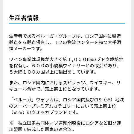
生産者情報
生産者であるベルーガ・グループは、ロシア国内に製造
拠点を６拠点保有し、１２の物流センターを持つ大手酒
類メーカーです。
ワイン事業は規模が大きく約１,０００haのブドウ栽培地
を保有し、６００の小規模ワイナリーとの取引があり、
５大陸１００カ国以上に輸出をしています。
また、ロシア国内におけるスピリッツ、ウイスキー、リ
キュール合計で、売上第１位となっています。
「ベルーガ」ウォッカは、ロシア国内及びCIS（※）地域
のスーパープレミアムカテゴリーにおいて売上第１位
（※※）のウォッカブランドです。
※ 独立国家共同体。ソ連邦崩壊後にロシアなど旧ソ連
加盟国で結成した国家の連合体。