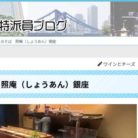
おそば 照庵（しょうあん）銀座
ワインとチーズ
 照庵（しょうあん）銀座