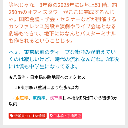
等地じゃな。3年後の2025年には地上51 階、約
250mのオフィスタワーがここに完成するんじ
ゃ。国際会議・学会・セミナーなどが開催する
カンファレンス施設や演劇やライブ会場となる
劇場もできて、地下にはなんとバスターミナル
も作られるということじゃ。
へぇ、東京駅前のディープな街並みが消えてい
くのは寂しいけど、時代の流れなんだね。3年後
には僕も中学生になってるよ。
★八重洲・日本橋の路地裏へのアクセス
- JR東京駅八重洲口より徒歩5以内
-
銀座線
、
東西線
、
浅草線
日本橋駅B5出口から徒歩3分
以内
特派員おすすめ情報
日本橋・京橋周辺