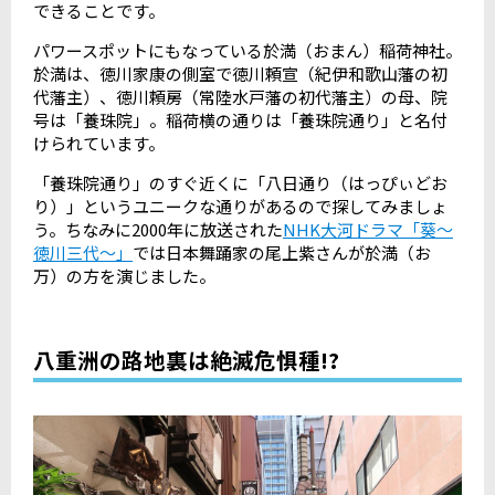
できることです。
パワースポットにもなっている於満（おまん）稲荷神社。
於満は、徳川家康の側室で徳川頼宣（紀伊和歌山藩の初
代藩主）、徳川頼房（常陸水戸藩の初代藩主）の母、院
号は「養珠院」。稲荷横の通りは「養珠院通り」と名付
けられています。
「養珠院通り」のすぐ近くに「八日通り（はっぴぃどお
り）」というユニークな通りがあるので探してみましょ
う。ちなみに2000年に放送された
NHK大河ドラマ「葵～
徳川三代～」
では日本舞踊家の尾上紫さんが於満（お
万）の方を演じました。
八重洲の路地裏は絶滅危惧種!?