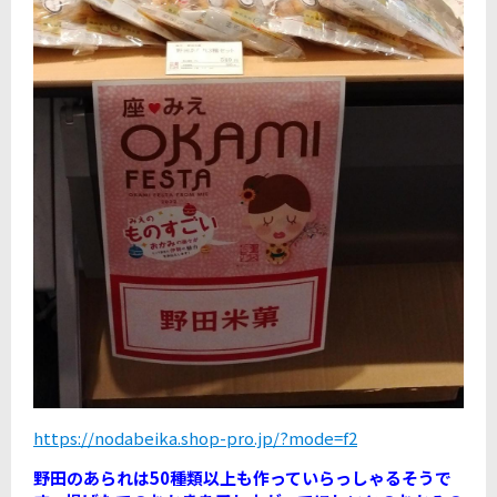
ht
tps://nodabeika.shop-pro.jp/?mode=f2
野田のあられは50種類以上も作っていらっしゃるそうで