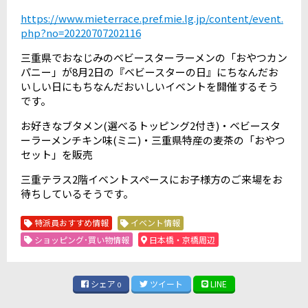
https://www.mieterrace.pref.mie.lg.jp/content/event.
php?no=20220707202116
三重県でおなじみのベビースターラーメンの「おやつカン
パニー」が8月2日の『ベビースターの日』にちなんだお
いしい日にもちなんだおいしいイベントを開催するそう
です。
お好きなブタメン(選べるトッピング2付き)・ベビースタ
ーラーメンチキン味(ミニ)・三重県特産の麦茶の「おやつ
セット」を販売
三重テラス2階イベントスペースにお子様方のご来場をお
待ちしているそうです。
特派員おすすめ情報
イベント情報
ショッピング･買い物情報
日本橋・京橋周辺
シェア
ツイート
LINE
0