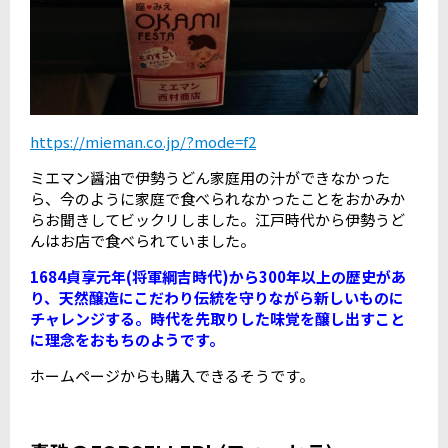
https://mieman.co.jp/?mode=f2
ミエマン醤油で伊勢うどん家庭用の汁ができなかった
ら、今のように家庭で食べられなかったことをおかみか
らお聞きしてビックリしました。江戸時代から伊勢うど
んはお店で食べられていました。
1684貞享元年(将軍綱吉時代)から300年以上の歴史があ
り、天然醸造にこだわり伝統を守りながら新しいものに
チャレンジする。時代を先取りした味覚を醸し出すこと
に理念をおもちのようです。
ホームページからも購入できるそうです。