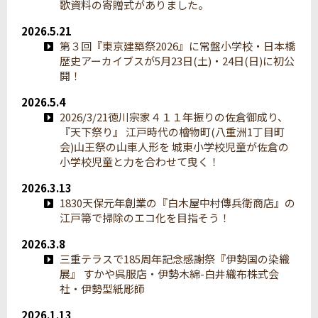
歌資料の寄贈式がありました。
2026.5.21
第３回『東京建築祭2026』に常盤小学校・日本橋
歴史アーカイブスが5月23日(土)・24日(日)に初公
開！
2026.5.4
2026/3/21徳川宗家４１１年振りの佐倉御成り、
『天下祭り』 江戸時代の檜物町(八重洲1丁目町
会)山王祭の山車人形を 城東小学校児童が佐倉の
小学校児童と力を合わせて曳く！
2026.3.13
1830天保元年創業の『白木屋中村傳兵衛商店』の
江戸箒で掃除のエコ化を目指そう！
2026.3.8
三重テラスで185周年記念感謝祭『伊勢国の染織
展』 すかや呉服店・伊勢木綿-白井織布株式会
社・伊勢型紙彫師
2026.1.13