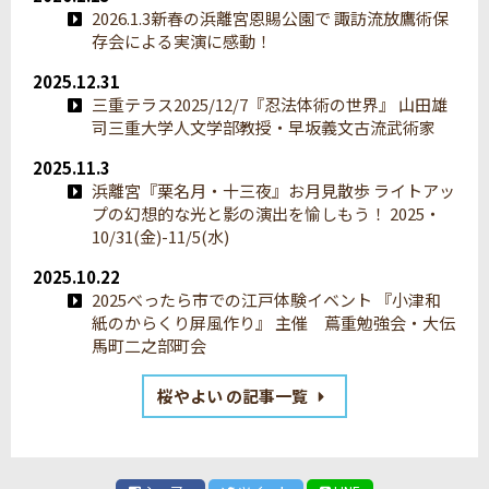
2026.1.3新春の浜離宮恩賜公園で 諏訪流放鷹術保
存会による実演に感動！
2025.12.31
三重テラス2025/12/7『忍法体術の世界』 山田雄
司三重大学人文学部教授・早坂義文古流武術家
2025.11.3
浜離宮『栗名月・十三夜』お月見散歩 ライトアッ
プの幻想的な光と影の演出を愉しもう！ 2025・
10/31(金)-11/5(水)
2025.10.22
2025べったら市での江戸体験イベント 『小津和
紙のからくり屏風作り』 主催 蔦重勉強会・大伝
馬町二之部町会
桜やよい の記事一覧