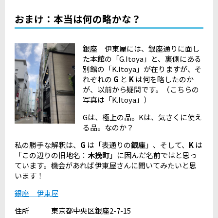
おまけ：本当は何の略かな？
銀座 伊東屋には、銀座通りに面し
た本館の「G.Itoya」と、裏側にある
別館の「K.Itoya」が在りますが、そ
れぞれの
G
と
K
は何を略したのか
が、以前から疑問です。（こちらの
写真は「K.Itoya」）
Gは、極上の品。Kは、気さくに使え
る品。なのか？
私の勝手な解釈は、
G
は「表通りの
銀座
」、そして、
K
は
「この辺りの旧地名：
木挽町
」に因んだ名前ではと思っ
ています。機会があれば伊東屋さんに聞いてみたいと思
います！
銀座 伊東屋
住所 東京都中央区銀座2-7-15