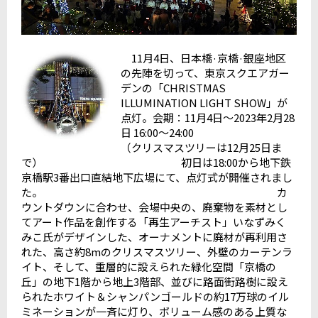
11月4日、日本橋·京橋·銀座地区
の先陣を切って、東京スクエアガー
デンの「CHRISTMAS
ILLUMINATION LIGHT SHOW」が
点灯。会期：11月4日～2023年2月28
日 16:00～24:00
（クリスマスツリーは12月25日ま
で） 初日は18:00から地下鉄
京橋駅3番出口直結地下広場にて、点灯式が開催されまし
た。 カ
ウントダウンに合わせ、会場中央の、廃棄物を素材とし
てアート作品を創作する「再生アーチスト」いなずみく
みこ氏がデザインした、オーナメントに廃材が再利用さ
れた、高さ約8mのクリスマスツリー、外壁のカーテンラ
イト、そして、重層的に設えられた緑化空間「京橋の
丘」の地下1階から地上3階部、並びに路面街路樹に設え
られたホワイト＆シャンパンゴールドの約17万球のイル
ミネーションが一斉に灯り、ボリューム感のある上質な