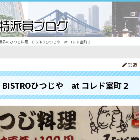
世界のひつじ料理 BISTROひつじや at コレド室町２
銀造
ISTROひつじや at コレド室町２