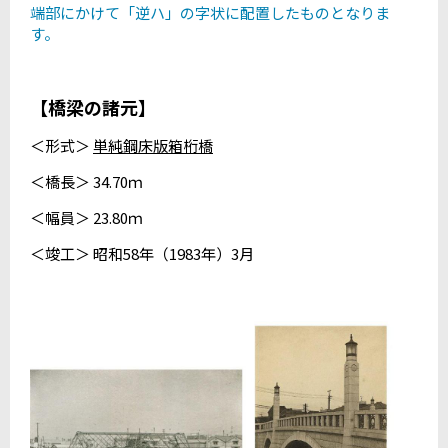
端部にかけて「逆ハ」の字状に配置したものとなりま
す。
【橋梁の諸元】
＜形式＞
単純鋼床版箱桁橋
＜橋長＞ 34.70ｍ
＜幅員＞ 23.80ｍ
＜竣工＞ 昭和58年（1983年）3月