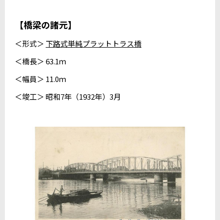
【橋梁の諸元】
＜形式＞
下路式単純プラットトラス橋
＜橋長＞ 63.1ｍ
＜幅員＞ 11.0ｍ
＜竣工＞ 昭和7年（1932年）3月