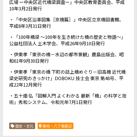
広場 ー中央区近代橋梁調査ー」中央区教育委員会、平成
10年3月2日発行
・「中央区沿革図集［京橋篇］」中央区立京橋図書館、
平成8年3月31日発行
・「100年橋梁 ～100年を生き続けた橋の歴史と物語～」
公益社団法人 土木学会、平成26年9月10日発行
・伊東孝「東京の橋－水辺の都市景観」鹿島出版会、昭
和61年9月30日発行
・伊東孝「東京の橋 下町の誌上橋めぐり－旧高橋 近代橋
梁史研究のきっかけ」DOBOKU 技士会 東京 第48号、平
成22年12月発行
・五十畑 弘「図解入門 よくわかる 最新「橋」の科学と技
術」秀和システム、令和元年7月1日発行
歴史・文化
築地・八丁堀周辺