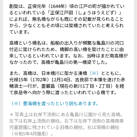
創架は、正保元年（1644年）頃の江戸の町が描かれてい
るといわれている「正保江戸図（しょうほうえどず）」
によれば、無名橋ながらも既にその記載が見られること
から、少なくともその頃には架橋されていたと考えられ
ています。
高橋という橋名は、船舶の出入りが頻繁な亀島川の河口
付近に架けられたため、橋脚の高い橋を架けたことに由
来しているといわれています。なお、
当時はまだ南高橋が
なかったので、高橋が亀島川の第一橋梁でした。
また、高橋は、日本橋川に架かる湊橋
（※）
とともに、
元禄15年（1702年）12月14日、吉良邸で本懐を遂げた赤
穂浪士一行が、霊巌島（現在の新川1丁目・2丁目）を経
て泉岳寺へ向かう際に渡った
といわれている橋です。
（※）豊海橋を渡ったという説もあります。
＊ 写真上は右岸下流側にある亀島川公園から見た高橋。
左下は右岸上流側の親柱。右下は左岸下流側の高橋南東
児童遊園に残されている旧橋の親柱。右は現橋の親柱
（令和5年4月撮影）。