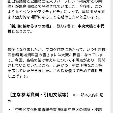
創出協議会と公益財団法人リバーフロント研究所との共
催）が亀島川緑道で開催されていました。今後も、この
ようなイベントやアクティビティによって、亀島川がます
ます魅力的な場所になることを期待したいと思います。
「新川に架かる９つの橋」
、残り2橋は、
中央大橋
と
永代
橋
となります。
最後になりましたが、ブログ作成にあたって、いつも京橋
図書館 地域資料室の皆さまには大変お世話になっていま
す。今回、高橋の架け替え年について不明点があり、質問
させていただいたところ、迅速かつ丁寧に明快なご回答
を示していただきました。この場を借りて改めて御礼申
し上げます。
【主な参考資料・引用文献等】
※ 一部本文内に記
載
・「中央区文化財調査報告書 第5集 中央区の橋梁・橋詰