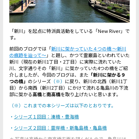
「新川」を起点に特派員活動をしている「New River」で
す。
前回のブログでは「
新川に架かっていた４つの橋 ～新川
の痕跡を辿って～
」と題し、かつて霊巌島といわれていた
新川（現在の新川1丁目・2丁目）に実際に流れていた
川、文字通りその「新川」に架かっていた4つの橋をご紹
介しましたが、今回のブログは、また
「新川に架かる９
つの橋」
のシリーズ
（※）
に戻り、新川の北西（新川1丁
目）から南西（新川2丁目）にかけて流れる亀島川の下流
部に架かる
高橋
と
南高橋
を取り上げたいと思います。
（※）これまでの本シリーズは以下のとおりです。
・
シリーズ１回目：湊橋・豊海橋
・
シリーズ２回目：霊岸橋・新亀島橋・亀島橋
＊ 写真は高橋から南高橋方面を望んだもので、亀島川は