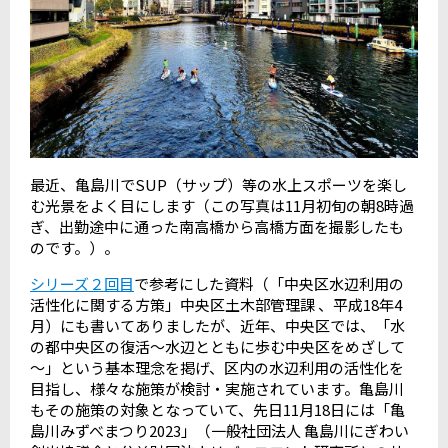
最近、亀島川でSUP（サップ）等の水上スポーツを楽し
む光景をよく目にします（この写真は11月初旬の朝8時過
ぎ、出勤途中に通った南高橋から高橋方面を撮影したも
のです。）。
シリーズ２回目
で参考にした資料（「中央区水辺利用の
活性化に関する方策」中央区土木部管理課 、平成18年4
月）にも書いてありましたが、近年、中央区では、「水
の都中央区の復活～水辺とともに歩む中央区をめざして
～」という基本理念を掲げ、区内の水辺利用の活性化を
目指し、様々な施策が検討・実施されています。亀島川
もその施策の対象となっていて、先日11月18日には「亀
島川みずべまつり2023」（一般社団法人 亀島川にぎわい