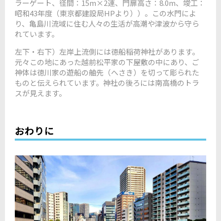
ラーゲート、径間：15m×2連、門扉高さ：8.0m、竣工：
昭和43年度（東京都建設局HPより））。この水門によ
り、亀島川流域に住む人々の生活が高潮や津波から守ら
れています。
左下・右下）左岸上流側には徳船稲荷神社があります。
元々この地にあった越前松平家の下屋敷の中にあり、ご
神体は徳川家の遊船の舳先（へさき）を切って彫られた
ものと伝えられています。神社の後ろには南高橋のトラ
スが見えます。
おわりに