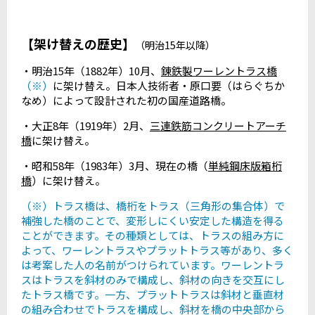
【架け替えの歴史
】
（明治15年以降）
・明治15年（1882年）10月、
錬鉄製ワーレントラス橋
（※）
に架け替え。日本人技術者・原口要（はらぐちか
なめ）によって設計された初の国産道路橋。
・大正8年（1919年）2月、
三連鉄筋コンクリートアーチ
橋
に架け替え。
・昭和58年（1983年）3月、現在の橋（
単純鋼床版箱桁
橋
）に
架け替え。
（※）トラス橋は、橋桁をトラス（三角形の集合体）で
補強した橋のことで、変形しにくい安定した構造を得る
ことができます。その種類としては、トラスの組み方に
よって、ワーレントラスやプラットトラス等があり、多く
は考案した人の名前がつけられています。ワーレントラ
スはトラスを斜材のみで構成し、斜材の向きを交互にし
たトラス橋です。一方、プラットトラスは斜材と垂直材
の組み合わせでトラスを構成し、斜材を橋の中央部から