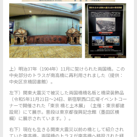
上）
明治37年（1904年）11月に架けられた両国橋。この
中央部分のトラスが南高橋に再利用されました（提供：
中央区京橋図書館）。
左下）関東大震災で被災した両国橋橋名板と橋梁装飾品
（令和5年11月21日～24日、新宿駅西口広場イベントコー
ナーで開催された「東京 橋と土木展」（主催：東京都建
設局）にて展示。普段は東京都復興記念館（墨田区横
綱）に展示されています。）。
右下）現在も生きる関東大震災以前の橋として紹介され
ていた南高橋。両国橋のトラスが南高橋へ移設された経