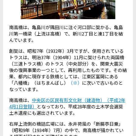
南高橋は、亀島川が隅田川に注ぐ河口部に架かる、亀島
川第一橋梁（上流は高橋）で、新川2丁目と湊1丁目を結
んでいます。
創架は、昭和7年（1932年）3月ですが、使用されている
トラスは、明治37年（1904年）11月に架けられた両国橋
（三連トラス橋）のトラス（中央部分）を、関東大震災
後の復興事業の一つとして、再利用したものです。その結
果、都内に現存する鉄橋としては、江東区富岡にある
「八幡橋」（はちまんばし）
（※）
に次いで古いものと
なっています。
南高橋は、
中央区の区民有形文化財（建造物）（平成2年
4月1日登録）
となっており、平成28年度の土木学会選奨
土木遺産にも選出されています。
右岸上流側の橋詰広場には、永井荷風の「断腸亭日乗」
（昭和9年（1934年）7月）の中で、南高橋が描かれてい