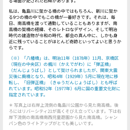
る場面が記された石碑があります。
私は、亀島川に架かる橋の中ではもちろん、新川に架か
る9つの橋の中でもこの橋が一番好きです。それは、毎
日、南高橋を渡って通勤していることもありますが、南
高橋の架橋の経緯、そのレトロなデザイン、そして明治
時代の建造物が令和の時代、都会の真ん中に、しかも身
近に残っていることがほとんど奇跡といってよいと思うか
らです。
（※）「八幡橋」は、明治11年（1878年）11月、京橋区
（現在の中央区）の楓川（かえでがわ）に「弾正橋」
（だんじょうばし）として架けられましたが、関東大震
災後に廃橋となり、昭和4年（1929年）5月に現在地に移
転し、「旧弾正橋」（きゅうだんじょうばし）とも呼ば
れています。昭和52年（1977年）6月に国の重要文化財に
指定されています。
＊ 写真上は右岸上流側の亀島川公園から見た南高橋。後
ろにはリバーシティ21が高くそびえ立っています。下は右
岸下流側の南高橋南西児童遊園から見た南高橋。シャン
パン色のライトアップがとても美しいです。