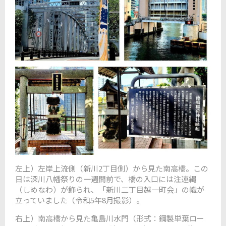
左上）左岸上流側（新川2丁目側）から見た南高橋。この
日は深川八幡祭りの一週間前で、橋の入口には注連縄
（しめなわ）が飾られ、「新川二丁目越一町会」の幟が
立っていました（令和5年8月撮影）。
右上）南高橋から見た亀島川水門（形式：鋼製単葉ロー