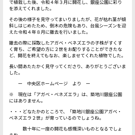
で植栽した後、令和４年３月に開花し、銀座公園に彩り
を添えてくれました。
その後の様子を見守ってまいりましたが、花が枯れ茎が傾
斜しはじめたため、倒木の危険もあり、台風シーズンを迎
えた令和４年８月に撤去を行いました。
撤去の際に採取したアガベ・ベネズエラの子株がすくす
く育ち、ご希望の方に２世をお配りすることができたな
ど、開花を終えてもなお、楽しませてくれた植物でした。
長い間あたたかく見守ってくださり、ありがとうございま
した。
ー 中央区ホームページ より ー
※ 現在は「アガベ・ベネズエラ」は、築地川銀座公園
にはありません。
・・・どなたかのところで、「築地川銀座公園アガベ・
ベネズエラ２世」が育っているのでしょうね。
数十年に一度の開花も感慨深いものとなるでしょ
うね。