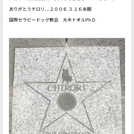
ありがとうチロリ.....２００６.３.１６永眠
国際セラピードッグ教会 大木トオルPh.D.