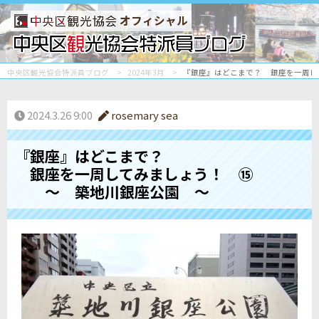
オフィシャル
中央区観光協会特派員ブログ
2024年3月
『銀座』はどこまで？ 銀座を一周
2024.3.26 9:00
rosemary sea
『銀座』はどこまで？
銀座を一周してみましょう！ ⑮
～ 築地川銀座公園 ～