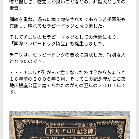
情と優しさ、物覚えが良いことなどの、介護犬としての
素質。
訓練を重ね、過去に棒で虐待されたであろう苦手意識も
克服し、晴れてセラピードッグとなりました。
そしてチロリのセラピードッグとしての活躍により、
「国際セラピードッグ協会」も誕生しました。
チロリは、セラピードッグの普及に貢献した、特別な犬
となったのです。
・・・チロリが乳がんで亡くなったのは今からちょうど
１８年前の２００６年３月、そしてこの記念碑がここ築
地川銀座公園に建てられたのがその翌年の２００７年で
す。