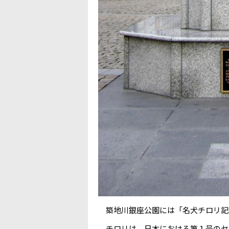
築地川銀座公園には「名犬チロリ記
チロリは、日本における第１号のセ