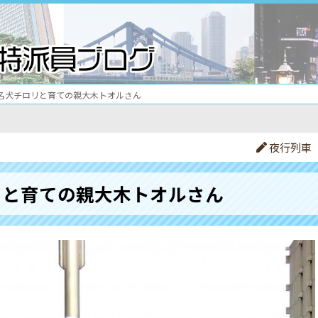
名犬チロリと育ての親大木トオルさん
夜行列車
リと育ての親大木トオルさん