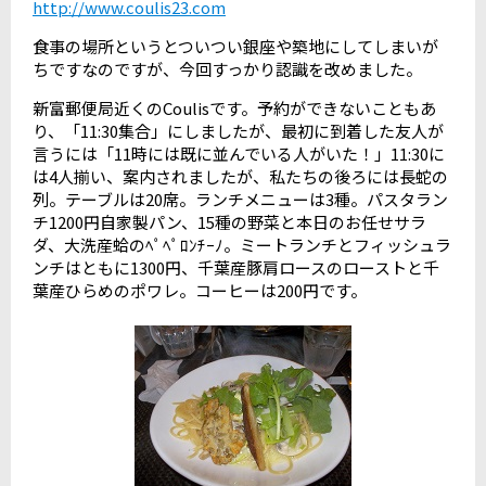
http://www.coulis23.com
食事の場所というとついつい銀座や築地にしてしまいが
ちですなのですが、今回すっかり認識を改めました。
新富郵便局近くのCoulisです。予約ができないこともあ
り、「11:30集合」にしましたが、最初に到着した友人が
言うには「11時には既に並んでいる人がいた！」11:30に
は4人揃い、案内されましたが、私たちの後ろには長蛇の
列。テーブルは20席。ランチメニューは3種。パスタラン
チ1200円自家製パン、15種の野菜と本日のお任せサラ
ダ、大洗産蛤のﾍﾟﾍﾟﾛﾝﾁｰﾉ。ミートランチとフィッシュラ
ンチはともに1300円、千葉産豚肩ロースのローストと千
葉産ひらめのポワレ。コーヒーは200円です。