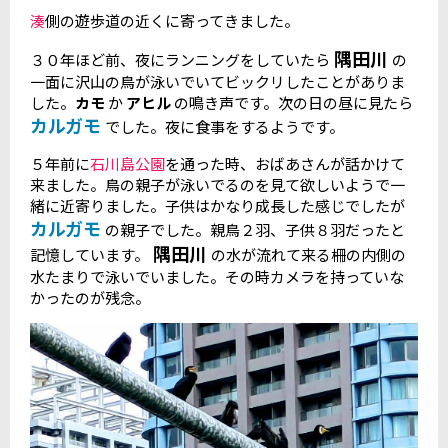
湊
側の遊歩道の近くに寄ってきました。
隅田川
３０年ほど前、夜にランニングをしていたら
の
一面に沢山の鳥が泳いでいてビックリしたことがありま
した。
カモ
か
アヒル
の鳴き声です。次の日の昼に見たら
カルガモ
でした。夜に食事をするようです。
５年前に
石川島公園
を通った時、おばあさんが話かけて
来ました。鳥の親子が泳いでるのを見て欲しいようで一
緒に近寄りました。子供はかなり成長した感じでしたが
カルガモ
の親子でした。親鳥２羽、子供８羽だったと
隅田川
記憶しています。
の水が流れて来る柵の内側の
水たまりで泳いでいました。その時カメラを持っていな
かったのが残念。