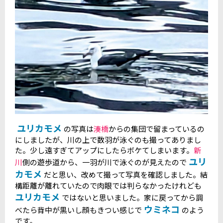
ユリカモメ
の写真は
湊橋
からの集団で留まっているの
にしましたが、川の上で数羽が泳ぐのも撮ってありまし
た。少し遠すぎてアップにしたらボケてしまいます。
新
ユリ
川
側の遊歩道から、一羽が川で泳ぐのが見えたので
カモメ
だと思い、改めて撮って写真を確認しました。結
構距離が離れていたので肉眼では判らなかったけれども
ユリカモメ
ではないと思いました。家に戻ってから調
ウミネコ
べたら背中が黒いし顔もきつい感じで
のよう
です。