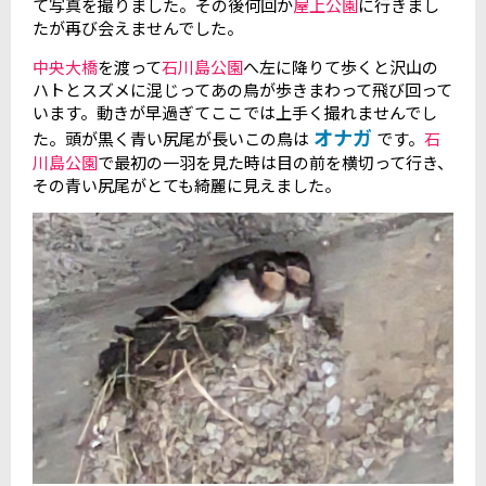
て写真を撮りました。その後何回か
屋上公園
に行きまし
たが再び会えませんでした。
中央大橋
を渡って
石川島公園
へ左に降りて歩くと沢山の
ハトとスズメに混じってあの鳥が歩きまわって飛び回って
います。動きが早過ぎてここでは上手く撮れませんでし
オナガ
た。頭が黒く青い尻尾が長いこの鳥は
です。
石
川島公園
で最初の一羽を見た時は目の前を横切って行き、
その青い尻尾がとても綺麗に見えました。