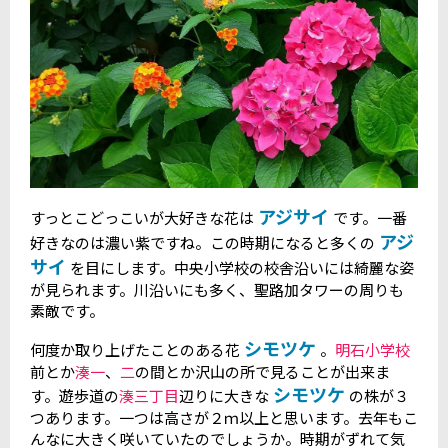
アジサイ
すっとこどっこいが大好きな花は
です。一番
アジ
好きなのは濃い紫ですね。この時期になると多くの
サイ
を目にします。中央小学校の校舎沿いには綺麗な姿
が見られます。川沿いにも多く、聖路加タワーの周りも
素敵です。
シモツケ
何度か取り上げたことのある花
。
明石小学校
前とか
湊一
、
二
の間とか沢山の所で見ることが出来ま
シモツケ
す。遊歩道の
湊三丁目
辺りに大きな
の株が３
つあります。一つは高さが２ｍ以上と思います。去年もこ
んなに大きく咲いていたのでしょうか。時期がずれて気