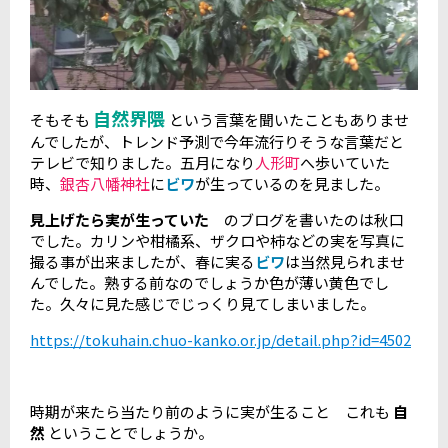
自然界隈
そもそも
という言葉を聞いたこともありませ
んでしたが、トレンド予測で今年流行りそうな言葉だと
テレビで知りました。五月になり
人形町
へ歩いていた
時、
銀杏八幡神社
に
ビワ
が生っているのを見ました。
見上げたら実が生っていた
のブログを書いたのは秋口
でした。カリンや柑橘系、ザクロや柿などの実を写真に
撮る事が出来ましたが、春に実る
ビワ
は当然見られませ
んでした。熟する前なのでしょうか色が薄い黄色でし
た。久々に見た感じでじっくり見てしまいました。
https://tokuhain.chuo-kanko.or.jp/detail.php?id=4502
時期が来たら当たり前のように実が生ること これも
自
然
ということでしょうか。