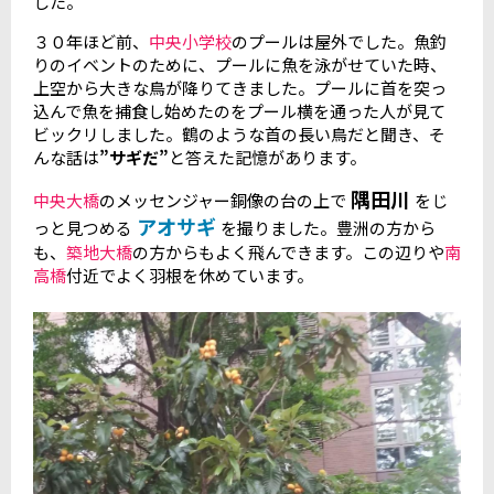
した。
３０年ほど前、
中央小学校
のプールは屋外でした。魚釣
りのイベントのために、プールに魚を泳がせていた時、
上空から大きな鳥が降りてきました。プールに首を突っ
込んで魚を捕食し始めたのをプール横を通った人が見て
ビックリしました。鶴のような首の長い鳥だと聞き、そ
んな話は
”サギだ”
と答えた記憶があります。
隅田川
中央大橋
のメッセンジャー銅像の台の上で
をじ
アオサギ
っと見つめる
を撮りました。豊洲の方から
も、
築地大橋
の方からもよく飛んできます。この辺りや
南
高橋
付近でよく羽根を休めています。