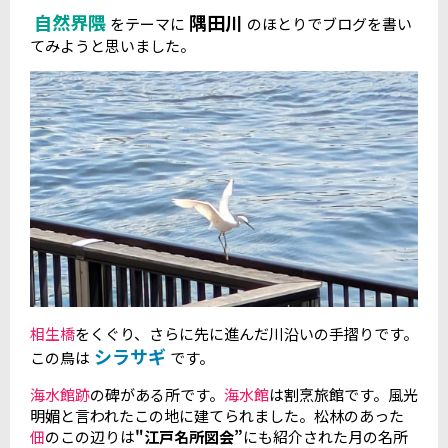
自然界隈
隅田川
をテーマに
のほとりでブログを書い
てみようと思いました。
相生橋
をくぐり、さらに先に進んだ川沿いの手摺りです。
シラサギ
この鳥は
です。
海水館跡
の碑がある所です。
海水館
は割烹旅館です。風光
明媚と言われたこの地に建てられました。松林のあった
佃
のこの辺りは
"江戸名所図会”
にも紹介された月の名所