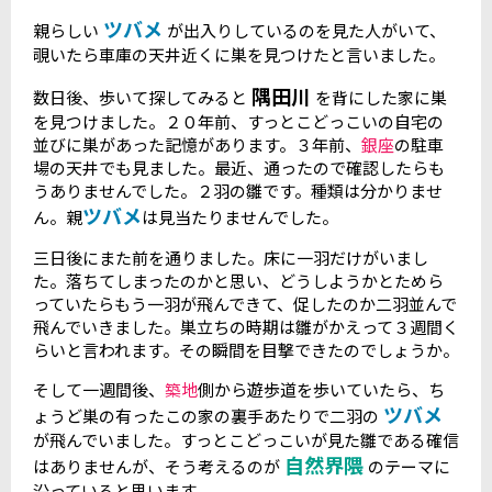
ツバメ
親らしい
が出入りしているのを見た人がいて、
覗いたら車庫の天井近くに巣を見つけたと言いました。
隅田川
数日後、歩いて探してみると
を背にした家に巣
を見つけました。２０年前、すっとこどっこいの自宅の
並びに巣があった記憶があります。３年前、
銀座
の駐車
場の天井でも見ました。最近、通ったので確認したらも
うありませんでした。２羽の雛です。種類は分かりませ
ツバメ
ん。親
は見当たりませんでした。
三日後にまた前を通りました。床に一羽だけがいまし
た。落ちてしまったのかと思い、どうしようかとためら
っていたらもう一羽が飛んできて、促したのか二羽並んで
飛んでいきました。巣立ちの時期は雛がかえって３週間く
らいと言われます。その瞬間を目撃できたのでしょうか。
そして一週間後、
築地
側から遊歩道を歩いていたら、ち
ツバメ
ょうど巣の有ったこの家の裏手あたりで二羽の
が飛んでいました。すっとこどっこいが見た雛である確信
自然界隈
はありませんが、そう考えるのが
のテーマに
沿っていると思います。