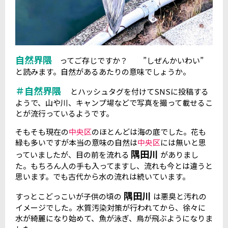
自然界隈
ってご存じですか？ ”しぜんかいわい”
と読みます。自然があるあたりの意味でしょうか。
＃自然界隈
とハッシュタグを付けてSNSに投稿する
ようで、山や川、キャンプ場などで写真を撮って載せるこ
とが流行っているようです。
そもそも現在の
中央区
のほとんどは海の底でした。花も
緑も多いですが本当の意味の自然は
中央区
には無いと思
隅田川
っていましたが、目の前を流れる
がありまし
た。もちろん人の手も入ってますし、流れも今とは違うと
思います。でも古代から水の流れは続いています。
隅田川
すっとこどっこいが子供の頃の
は悪臭と汚れの
イメージでした。水質汚染対策が行われてから、徐々に
水が綺麗になり始めて、魚が泳ぎ、鳥が飛ぶようになりま