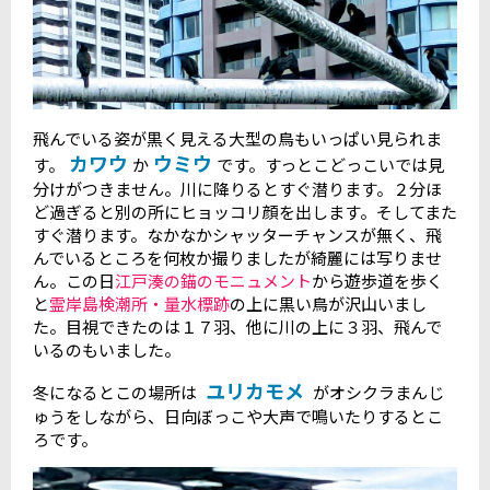
飛んでいる姿が黒く見える大型の鳥もいっぱい見られま
カワウ
ウミウ
す。
か
です。すっとこどっこいでは見
分けがつきません。川に降りるとすぐ潜ります。２分ほ
ど過ぎると別の所にヒョッコリ顔を出します。そしてまた
すぐ潜ります。なかなかシャッターチャンスが無く、飛
んでいるところを何枚か撮りましたが綺麗には写りませ
ん。この日
江戸湊の錨のモニュメント
から遊歩道を歩く
と
霊岸島検潮所・量水標跡
の上に黒い鳥が沢山いまし
た。目視できたのは１７羽、他に川の上に３羽、飛んで
いるのもいました。
ユリカモメ
冬になるとこの場所は
がオシクラまんじ
ゅうをしながら、日向ぼっこや大声で鳴いたりするとこ
ろです。