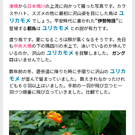
湊橋
から
日本橋川
の上流に向かって撮った写真です。カラ
ユ
スやハト、スズメの他に最初に沢山姿を目にした鳥は
リカモメ
でしょう。平安時代に書かれた
”伊勢物語”
に
ユリカモメ
登場する
都鳥
は
との説が有力です。
渡り鳥です。夏になるころは顔が黒くなるそうです。先日
も
中央大橋
の下の隅田川の水上で、泳いでいるのか休んで
ユリカモメ
いるのか、沢山の
を目撃しました。
ガング
ロ
はいませんでした。
ユリカ
数年前の冬、遊歩道に降りた時に手摺りに沢山の
モメ
が並んで留まっていました。 数えきれなかったけれ
ども６０羽以上はいました。手前の一羽が飛び立つと一
羽づつ順番に飛び立っていきました。壮観でした。