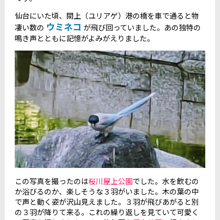
仙台にいた頃、閖上（ユリアゲ）港の橋を車で通ると物
ウミネコ
凄い数の
が飛び回っていました。あの独特の
鳴き声とともに記憶がよみがえりました。
この写真を撮ったのは
桜川屋上公園
でした。水を飲むの
か浴びるのか、楽しそうな３羽がいました。木の葉の中
で声と動く姿が沢山見えました。３羽が飛びあがると別
の３羽が降りて来る。これの繰り返しを見ていて可愛く