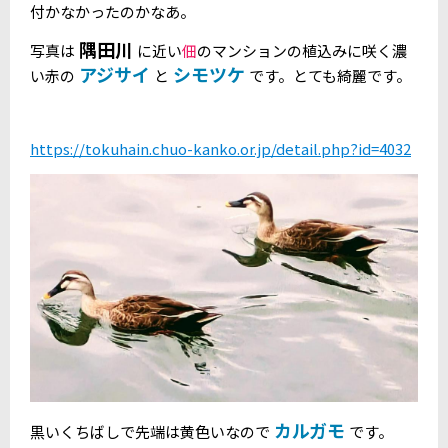
付かなかったのかなあ。
隅田川
写真は
に近い
佃
のマンションの植込みに咲く濃
アジサイ
シモツケ
い赤の
と
です。とても綺麗です。
https://tokuhain.chuo-kanko.or.jp/detail.php?id=4032
カルガモ
黒いくちばしで先端は黄色いなので
です。