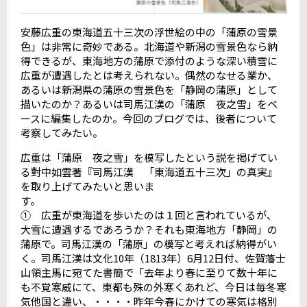
安藤広重の東海道五十三次の浮世絵の中の「蒲原の雪景
色」は非常に奇妙である。北海道や新潟の雪景色なら納
得できるが、東海地方の蒲原で添付のような深い積雪に
広重が遭遇したとは考えられない。偶然のなせる業か、
あるいは新潟県の蒲原の雪景色を「静岡の蒲原」として
描いたのか？あるいは司馬江漢の「蒲原 夜之雪」をベ
ースに編集したのか。今回のブログでは、後者について
考察してみたい。
広重は「蒲原 夜之雪」を模写したという説を掲げてい
る對中如雲著『司馬江漢 「東海道五十三次」の真実』
を取り上げてみたいと思いま
す
① 広重が東海道を歩いたのは１回と言われているが、
大雪に遭遇するであろうか？それも東海地方「静岡」の
蒲原で。司馬江漢の「蒲原」の模写と考えれば納得がい
く。司馬江漢は文化10年（1813年）6月12日付、佐賀藩士
山領主馬に宛てた書簡で「去年より春に至りて数十年に
も不覚寒威にて、東都も殊の外寒くあれど、今日は毎冬寒
気他国と違い、・・・・昨年今春にかけての寒気は格別