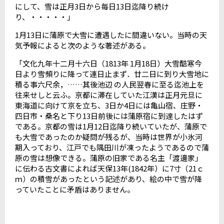
にして、雪は正月3日から毎日13日迄降り続け
り、・・・・・」
1月13日に蒲原で大雪に遭遇したに間違いない。当時の天
気予報によると次のような著述がある。
「文化九年十二月十六日（1813年 1月18日）大雪酷寒今
日より雪頻りに降って連日止まず．廿二日に到り大雪地に
積る事六尺余，……其後池辺 の人民翌春に至る迄池上を
往来せしと云ふ。京都に滞在していた江漢は正月元旦に
東海道に向けて京を立ち、3日か4日には亀山宿、庄野・
四日市・桑名と下り13日前後には蒲原宿に到達したはず
である。京都の雪は1月12日迄降り続いていたが、蒲原で
も大雪であったのか疑問が残るが、当時は世界が小氷河
期入っており、江戸でも隅田川が凍ったようであるので蒲
原の雪は想像できる。蒲原の旧家である名主「渡邊家」
に伝わる古文書によれば天保13年(1842年）に7寸（21ｃ
ｍ）の積雪があったという記述があり、絵の中で雪が降
っていたことに矛盾はありません。