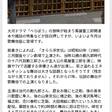
大河ドラマ「べらぼう」の放映が始まり蔦屋重三郎関連
本や雑誌の特集などが目白押しですが、いよいよ今月は
歌舞伎座に登場です。
筋書きによれば、「きらら浮世伝」は昭和63年（1988）
三月銀座セゾン劇場で上演され、当時32歳の勘九郎時代
の十八代目勘三郎さんが主人公の蔦屋重三郎を演じ、映
画やTVで活躍する俳優さん達が出演し、若さ溢れるエネ
ルギッシュな舞台は大きな話題となったそうです（残念
ながら見ておりません）。それから37年、伝説の舞台が
歌舞伎での上演となりました。
主演は当代の勘九郎さん、遊女お篠に七之助、後の喜多
川歌麿に隼人、後の山東京伝に橋之助、後の滝沢馬琴に
福之助、恋川春町に芝翫、大田南畝に歌六という人気の
配役。幕間を挟んで約2時間の舞台に目は釘付け。帰宅す
ると花びらがまだパラパラと、舞台の名残を楽しみまし