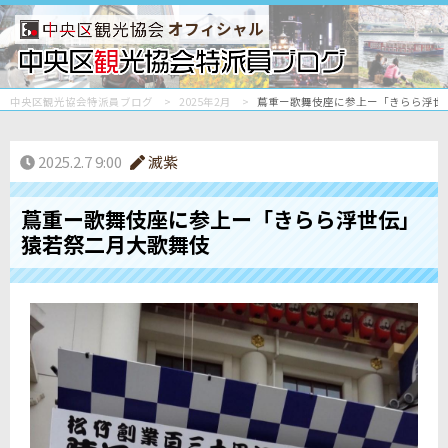
オフィシャル
中央区観光協会特派員ブログ
2025年2月
蔦重ー歌舞伎座に参上ー「きらら浮世
2025.2.7 9:00
滅紫
蔦重ー歌舞伎座に参上ー「きらら浮世伝」
猿若祭二月大歌舞伎