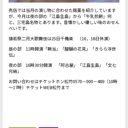
売店では当月の演し物に合わせた銘菓を紹介しています
が、今月は夜の部の「江島生島」から「牛乳煎餅」何
と、三宅島名物とあります。昔懐かしい優しい味のおせん
べいです。
猿若祭二月大歌舞伎は25日千穐楽 （10，18日休演）
昼の部 11時開演「鞘当」「醍醐の花見」「きらら浮世
伝」
夜の部 16時30分開演 「阿古屋」「江島生島」「文七
元結」
お問い合わせはチケットホン松竹0570－000－489（10時
～17時）チケットWEB松竹まで