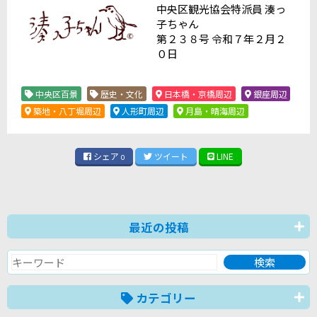
中央区観光協会特派員 湊っ
子ちゃん
第２３８号 令和７年２月２
０日
中央区百景
歴史・文化
日本橋・京橋周辺
銀座周辺
築地・八丁堀周辺
人形町周辺
月島・晴海周辺
シェア
ツイート
LINE
0
最近の投稿
カテゴリー