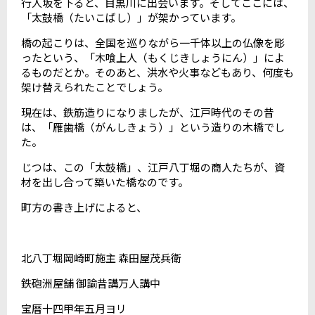
行人坂を下ると、目黒川に出会います。そしてここには、
「太鼓橋（たいこばし）」が架かっています。
橋の起こりは、全国を巡りながら一千体以上の仏像を彫
ったという、「木喰上人（もくじきしょうにん）」によ
るものだとか。そのあと、洪水や火事などもあり、何度も
架け替えられたことでしょう。
現在は、鉄筋造りになりましたが、江戸時代のその昔
は、「雁歯橋（がんしきょう）」という造りの木橋でし
た。
じつは、この「太鼓橋」、江戸八丁堀の商人たちが、資
材を出し合って築いた橋なのです。
町方の書き上げによると、
北八丁堀岡崎町施主
森田屋茂兵衛
鉄砲洲屋舗
御諭昔講万人講中
宝暦十四甲年五月ヨリ