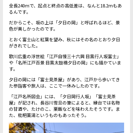
全長
240
ｍで、起点と終点の高低差は、なんと
18.2
ｍもあ
るんです。
だからこそ、坂の上は「夕日の岡」と呼ばれるほど、景
色が美しかったのです。
とおく富士山と紅葉を望み、秋にはその名のとおり夕日
がきれでした。
歌川広重の浮世絵「江戸自慢三十六興
目黒行人坂富士」
や「名所江戸百景
目黒太鼓橋夕日の岡」にも描かていま
す。
夕日の岡には「富士見茶屋」があり、江戸から歩いてき
た参詣客や旅人は、ここで一休みしたのです。
「江戸名所図会」には、「夕日岡行人坂」「富士見茶
屋」が記され、
長谷川雪旦の筆によると、縁台では名物
の甘酒や、たけのこ、栗飯などを味わえたそうです。ま
た、枇杷薬湯というものもあったそう。