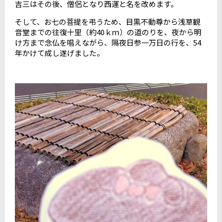
吉三はその後、僧侶となり西運と名を改めます。
そして、お七の菩提を弔うため、目黒不動尊から浅草観
音堂までの往復十里（約40ｋｍ）の道のりを、夜から明
け方まで念仏を唱えながら、隔夜日参一万日の行を、54
年かけて成し遂げました。