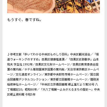
もうすぐ、春ですね。
♪参考文献「歩いてわかる中央区ものしり百科」中央区観光協会／「坂
道ウォーキングのすすめ」目黒区健康推進課／「目黒区史跡散歩」山本
和夫 学生社 1992年／目黒区文化財ホームページ／
目黒区教育委員会設
置の案内板／
ホテル
雅叙園東京設置の案内板／天台宗東京教区ホームペ
ージ
／文化遺産オンライン／東京都中央卸売市場ホームページ／国立国
会図書館デジタルコレクション／東京都立図書館ホームページ／
鐵砲洲
稲荷神社ホームページ
／
「中央区立京橋図書館
郷土室だより第50号 八
丁堀雑記10
」昭和60年／
「大八丁堀展～よみがえるまちの歴史～」中央
区郷土資料館 令和5年