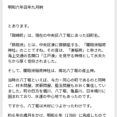
明和六年丑年九月納
とあります。
「岡崎町」は、現在の中央区八丁堀にあった旧町名。
「鉄砲洲」とは、中央区湊に御鎮座する、「鐵砲洲稲荷
神社」のことですね。その昔は、「湊稲荷」と称され、
海上交通の玄関口「江戸湊」を見守る神様として水夫た
ちから厚く信仰されました。
そして、鐵砲洲稲荷神社は、
南北八丁堀の産土神。
当時の八丁堀といえば、
与力・同心の町であるのと同時
に、材木問屋、炭薪問屋、藍玉問屋もおおく集住してい
ました。
町の四方を楓川、八丁堀、亀島川、日本橋川に
囲まれ
ており、水運の中心地でもあったのです。
ですから
、八丁堀は木材につよかったわけです。
約６年の歳月をかけ、
明和６年（
1769
）に完成したので