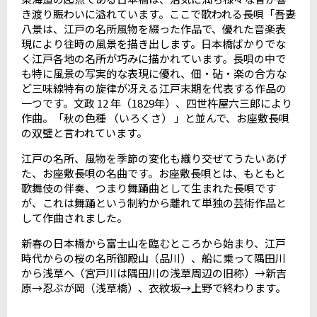
き渡り賑わいに溢れています。ここで歌われる長唄「吾妻
八景は、江戸の名所風物を綴った作品で、優れた音楽表
現により往時の風景を描き出します。日本橋ばかりでな
く江戸各地の名所が巧みに描かれています。長唄の中で
も特に風景の写実的な表現に優れ、佃・砧・楽の合方な
ど三味線特有の旋律が冴える江戸末期を代表する作品の
一つです。文政 12 年（1829年）、四世杵屋六三郎により
作曲。「秋の色種 （いろくさ） 」と並んで、お座敷長唄
の双璧と言われています。
江戸の名所、風物を季節の変化も織り交ぜてうたいあげ
た、お座敷長唄の名曲です。お座敷長唄とは、もともと
歌舞伎の伴奏、つまり舞踊曲として生まれた長唄です
が、これは舞踊という制約から離れて単独の芸術作品と
して作曲されました。
新春の日本橋から富士山を臨むところから始まり、江戸
時代からの桜の名所御殿山（品川）、船に乗って隅田川
から浅草へ（宮戸川は隅田川の浅草周辺の旧称）→新吉
原→忍ぶが岡（浅草橋）、衣紋坂→上野で終わります。