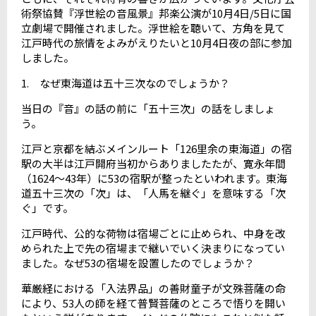
術祭協賛『浮世絵の音風景』邦楽公演が10月4日/5日に国
立劇場で開催されました。浮世絵を聴いて、方角を見て
江戸時代の旅情をよみがえりたいと10月4日夜の部に参加
しました。
1. なぜ東海道は五十三次なのでしょうか？
当日の『音』の話の前に「五十三次」の話をしましょ
う。
江戸と京都を結ぶメインルート「126里余の東海道」の宿
駅の大半は江戸開府当初からありましたたが、寛永年間
（1624～43年）に53の宿駅が整ったといわれます。東海
道五十三次の「次」は、「人馬を継ぐ」を意味する「次
ぐ」です。
江戸時代、公的な荷物は宿場ごとに止められ、中身を改
められた上で先の宿場まで継いでいく決まりになってい
ました。なぜ53の宿場を設置したのでしょうか？
華厳経における「入法界品」の善財童子が文殊菩薩の命
により、53人の師を経て普賢菩薩のところで悟りを開い