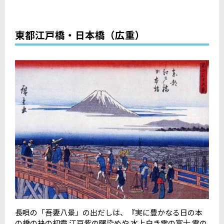
東都江戸橋・日本橋（広重）
長唄の「吾妻八景」の出だしは、『実に豊かなる日の本
の橋の袂の初霞 江戸紫の曙染めや 水上白き雪の富士 雲の