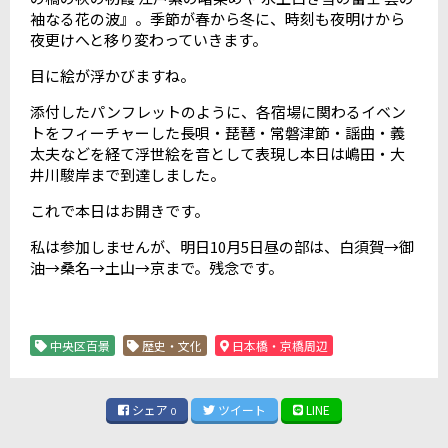
袖なる花の波』。季節が春から冬に、時刻も夜明けから
夜更けへと移り変わっていきます。
目に絵が浮かびますね。
添付したパンフレットのように、各宿場に関わるイベン
トをフィーチャーした長唄・琵琶・常磐津節・謡曲・義
太夫などを経て浮世絵を音として表現し本日は嶋田・大
井川駿岸まで到達しました。
これで本日はお開きです。
私は参加しませんが、明日10月5日昼の部は、白須賀→御
油→桑名→土山→京まで。残念です。
中央区百景
歴史・文化
日本橋・京橋周辺
シェア
ツイート
LINE
0