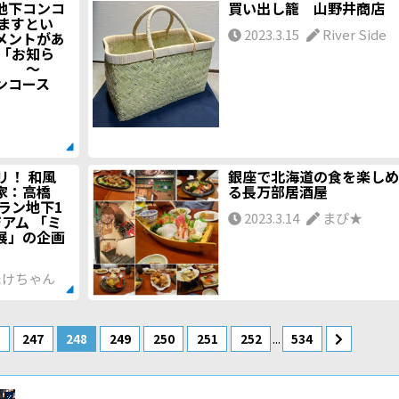
地下コンコ
買い出し籠 山野井商店
ますとい
2023.3.15
River Side
メントがあ
「お知ら
ます ～
コンコース
リ！ 和風
銀座で北海道の食を楽しめ
家：高橋
る長万部居酒屋
ラン地下1
2023.3.14
まぴ★
アム 「ミ
展」の企画
けちゃん
...
6
247
248
249
250
251
252
534