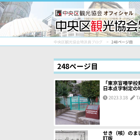
オフィシャル
中央区観光協会特派員ブログ
248ページ目
248ページ目
「東京盲唖学校
日本点字制定の
2023.3.18
T
せき（咳）のま
訂版