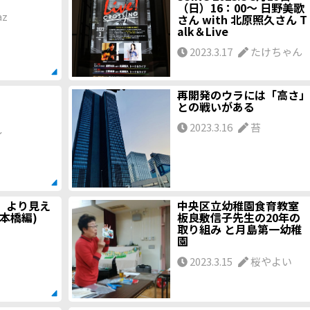
（日）16：00～ 日野美歌
az
さん with 北原照久さん T
alk＆Live
2023.3.17
たけちゃん
再開発のウラには「高さ」
との戦いがある
2023.3.16
苔
し
』より見え
中央区立幼稚園食育教室
本橋編)
板良敷信子先生の20年の
取り組み と月島第一幼稚
園
2023.3.15
桜やよい