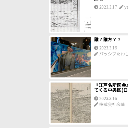
2023.3.17
y
誰？誰方？？
2023.3.16
パッシブたわ
『江戸名所図会
てくる中央区(日
2023.3.16
株式会社彦晴