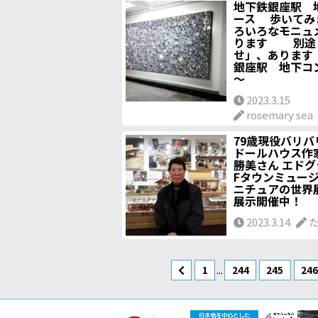
地下鉄銀座駅 
ース 歩いてみ
ろいろなモニュ
ります 別途
せ」、あり
銀座駅 地下
～
2023.3.15
rosemary sea
79歳現役バリバ
ドールハウス作
勝美さん エドグ
Fタウンミュージ
ニチュアの世界
展示開催中！
2023.3.14
た
...
1
244
245
24