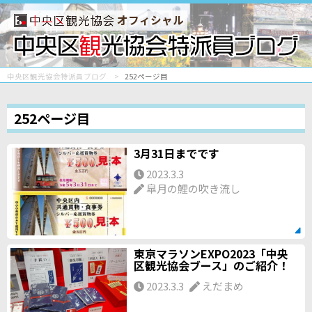
オフィシャル
中央区観光協会特派員ブログ
252ページ目
252ページ目
3月31日までです
2023.3.3
皐月の鯉の吹き流し
東京マラソンEXPO2023「中央
区観光協会ブース」のご紹介！
2023.3.3
えだまめ