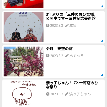
3年ぶりの「三井のおひな様」
公開中ですー三井記念美術館
2023.3.3
滅紫
令月 天空の梅
2023.3.2
あすなろ
湊っ子ちゃん！ 72.十軒店のひ
な祭り
2023.3.2
湊っ子ちゃん