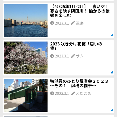
【令和5年1月-2月】 青い空！
寒さを映す隅田川！ 橋からの景
観を楽しむ
2023.3.1
達磨
2023 咲き分け花梅「思いの
儘」
2023.3.1
サム
特派員のひとり反省会２０２３
～その１ 柳橋の欄干～
2023.3.1
えだまめ