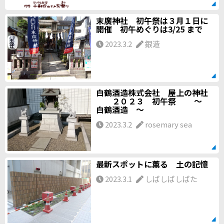
末廣神社 初午祭は３月１日に
開催 初午めぐりは3/25 まで
2023.3.2
銀造
白鶴酒造株式会社 屋上の神社
２０２３ 初午祭 ～
白鶴酒造 ～
2023.3.2
rosemary sea
最新スポットに薫る 土の記憶
2023.3.1
しばしばしばた