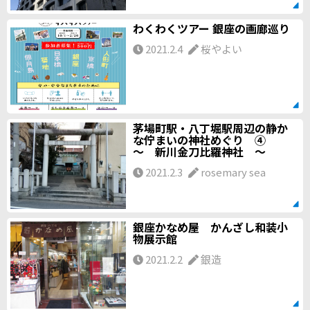
わくわくツアー 銀座の画廊巡り
2021.2.4
桜やよい
茅場町駅・八丁堀駅周辺の静か
な佇まいの神社めぐり ④
～ 新川金刀比羅神社 ～
2021.2.3
rosemary sea
銀座かなめ屋 かんざし和装小
物展示館
2021.2.2
銀造