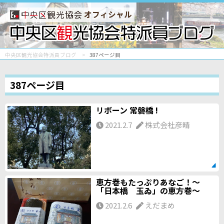
オフィシャル
中央区観光協会特派員ブログ
387ページ目
387ページ目
リボーン 常磐橋 !
2021.2.7
株式会社彦晴
恵方巻もたっぷりあなご！～
「日本橋 玉ゐ」の恵方巻～
2021.2.6
えだまめ