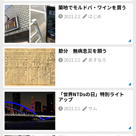
築地でモルドバ・ワインを買う
2021.2.2
はじめ
節分 無病息災を願う
2021.2.1
あすなろ
「世界NTDsの日」特別ライト
アップ
2021.2.1
サム