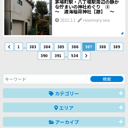
茅場町駅・八丁堀駅周辺の静か
な佇まいの神社めぐり ③
～ 渡海稲荷神社【跡】 ～
2021.2.1
rosemary sea
...
1
383
384
385
386
387
388
389
...
390
391
534
カテゴリー
エリア
アーカイブ