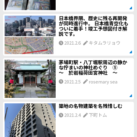
日本橋界隈、歴史に残る再開発
が同時進行中。 日本橋青空化も
ついに着手！竣工予想図付き解
説です。
2021.2.6
キタムラリョウ
茅場町駅・八丁堀駅周辺の静か
な佇まいの神社めぐり ⑤
～ 於岩稲荷田宮神社 ～
2021.2.5
rosemary sea
築地の名物建築を名残惜しむ
2021.2.4
下町トム