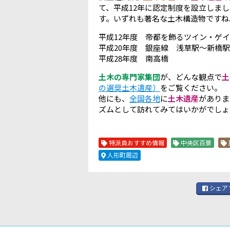
て、平成12年に認定制度を設立しま
す。いずれも著名な土木構造物ですね
平成12年度 帝都を飾るツイン・ゲ
平成20年度 銀座線 浅草駅～新橋
平成28年度 南高橋
土木の専門家集団
が、どんな観点で
土
の選奨土木遺産）
をご覧ください。
他にも、
全国各地
に
土木遺産
がありま
ズムとして訪れてみてはいかがでしょ
特派員おすすめ情報
中央区百景
人形町周辺
シェア