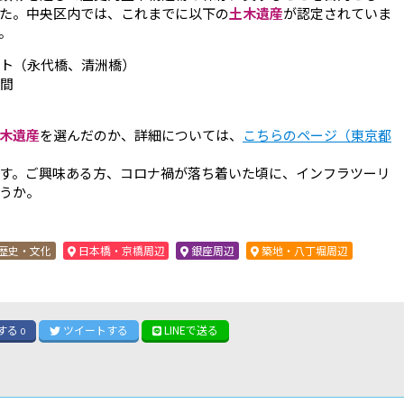
した。中央区内では、これまでに以下の
土木遺産
が認定されていま
。
イト（永代橋、清洲橋）
駅間
木遺産
を選んだのか、詳細については、
こちらのページ（東京都
す。ご興味ある方、コロナ禍が落ち着いた頃に、インフラツーリ
うか。
歴史・文化
日本橋・京橋周辺
銀座周辺
築地・八丁堀周辺
する
ツイート
する
LINE
で送る
0