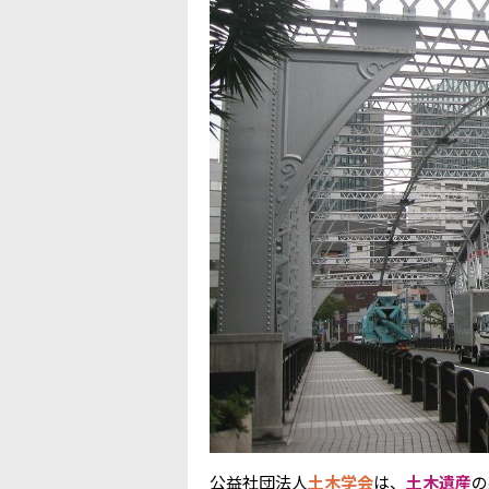
公益社団法人
土木学会
は、
土木遺産
の