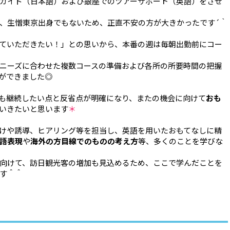
ガイド（日本語）および銀座でのツアーサポート（英語）をさせ
、生憎東京出身でもないため、正直不安の方が大きかったです´｀
ていただきたい！」との思いから、本番の週は毎朝出勤前にコー
ニーズに合わせた複数コースの準備および各所の所要時間の把握
ができました◎
も継続したい点と反省点が明確になり、またの機会に向けて
おも
いきたいと思います
＊
けや誘導、ヒアリング等を担当し、英語を用いたおもてなしに精
語表現
や
海外の方目線でのものの考え方
等、多くのことを学びな
向けて、訪日観光客の増加も見込めるため、ここで学んだことを
す＾＾