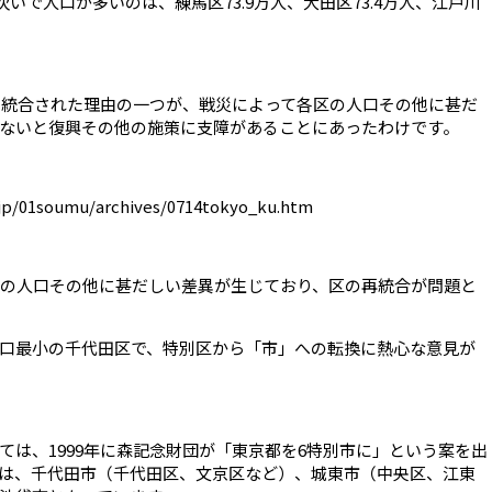
次いで人口が多いのは、練馬区73.9万人、大田区73.4万人、江戸川
区に統合された理由の一つが、戦災によって各区の人口その他に甚だ
ないと復興その他の施策に支障があることにあったわけです。
.jp/01soumu/archives/0714tokyo_ku.htm
区の人口その他に甚だしい差異が生じており、区の再統合が問題と
口最小の千代田区で、特別区から「市」への転換に熱心な意見が
ては、1999年に森記念財団が「東京都を6特別市に」という案を出
は、千代田市（千代田区、文京区など）、城東市（中央区、江東