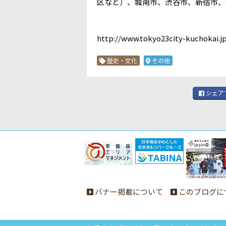
区など）、城南市、渋谷市、新宿市、
http://www.tokyo23city-kuchokai.jp
歴史・文化
その他
シェア
バナー掲載について
このブログに