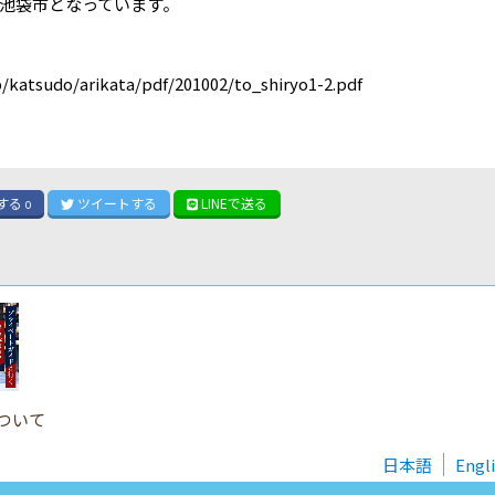
池袋市となっています。
/katsudo/arikata/pdf/201002/to_shiryo1-2.pdf
する
ツイート
する
LINE
で送る
0
ついて
日本語
Engl