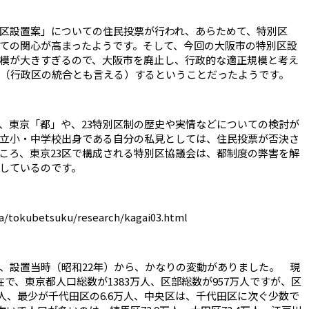
区設置案」についての住民投票が行われ、あらためて、特別区
ての関心が高まったようです。そして、今回の大阪市の特別区設
模が大きすぎるので、大阪市を廃止し、行政的な適正規模と考え
割（行政区の統合とも言える）するということだったようです。
、東京「都」や、23特別区制の歴史や実情などについての検討が
立小・中学校出身である自分の私見としては、住民投票が否決さ
ころ、東京23区で構成される特別区協議会は、都制度の弊害を解
しているのです。
osa/tokubetsuku/research/kagai03.html
は、設置当時（昭和22年）から、かなりの変動がありました。 現
在で、東京都人口総数が1383万人、区部総数が957万人ですが、区
万人、最少が千代田区の6.6万人、中央区は、千代田区に次ぐ少数で